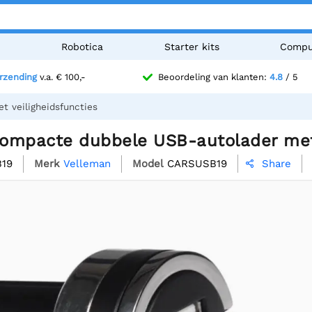
n
Robotica
Starter kits
Compu
erzending
v.a. € 100,-
Beoordeling van klanten:
4.8
/ 5
 veiligheidsfuncties
ompacte dubbele USB-autolader met 
19
Merk
Velleman
Model
CARSUSB19
Share
