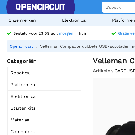
Onze merken
Elektronica
Platforme
Besteld voor 23:59 uur,
morgen
in huis
Gratis v
Opencircuit
Velleman Compacte dubbele USB-autolader met
Velleman C
Categoriën
Artikelnr.
CARSUSB
Robotica
Platformen
Elektronica
Starter kits
Materiaal
Computers