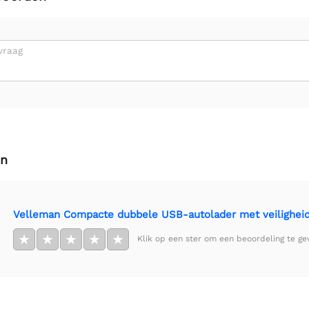
vraag
en
Velleman Compacte dubbele USB-autolader met veiligheid
★
★
★
★
★
Klik op een ster om een beoordeling te ge