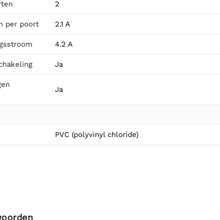
rten
2
 per poort
2.1 A
ngsstroom
4.2 A
chakeling
Ja
gen
Ja
PVC (polyvinyl chloride)
woorden