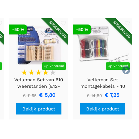
SD
AFGEPRIJSD
AFGEPRIJSD
-50 %
-50 %
d
Op voorraad
Op voorraad

Velleman Set van 610
Velleman Set
weerstanden (E12-
montagekabels - 10
reeks) - 1/4W - 5%
kleuren - 60m - volle
€ 5,80
€ 7,25
€ 11,55
€ 14,50
kern (solid core)
Bekijk product
Bekijk product