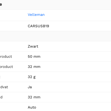
e
Velleman
CARSUSB19
n
Zwart
product
50 mm
product
32 mm
t
32 g
dvat
Ja
id
32 mm
Auto