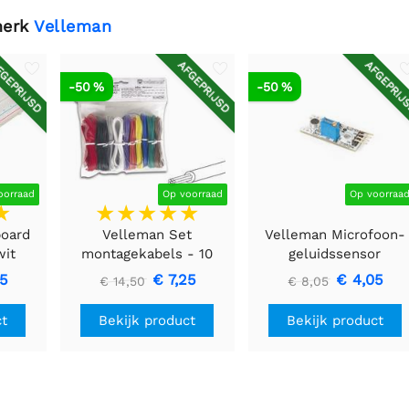
merk
Velleman
GEPRIJSD
AFGEPRIJSD
AFGEPRIJ
-50 %
-50 %
oorraad
Op voorraad
Op voorraa
board
Velleman Set
Velleman Microfoon-
wit
montagekabels - 10
geluidssensor
kleuren - 60m -
45
€ 7,25
€ 4,05
€ 14,50
€ 8,05
flexibele kern (multi
core)
ct
Bekijk product
Bekijk product