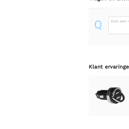
Q
Stel een 
Klant ervaring