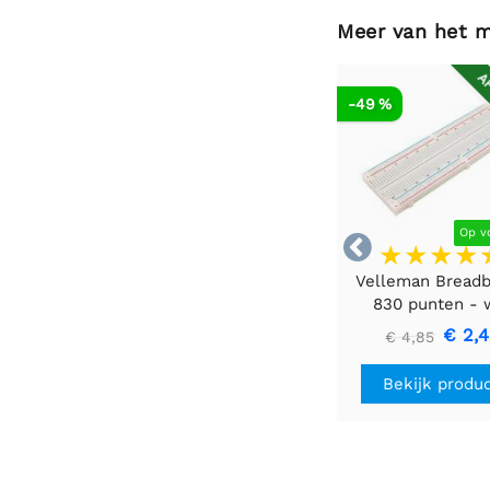
Meer van het 
AF
-49 %
Op v

Velleman Bread
830 punten - 
€ 2,
€ 4,85
Bekijk produ