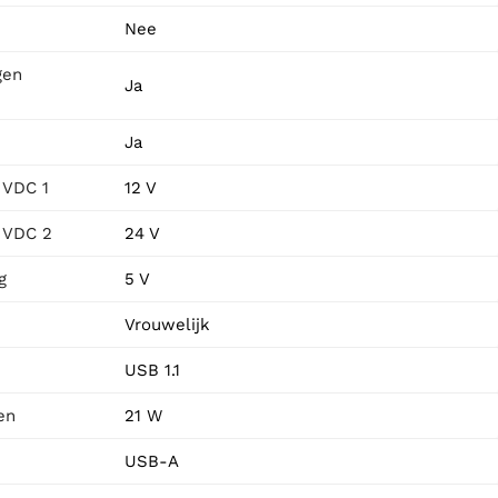
Nee
gen
Ja
Ja
 VDC 1
12 V
 VDC 2
24 V
g
5 V
Vrouwelijk
USB 1.1
en
21 W
USB-A