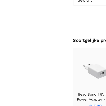
Gewicht
Soortgelijke p
Itead Sonoff 5V
Power Adapter -
Type E/F