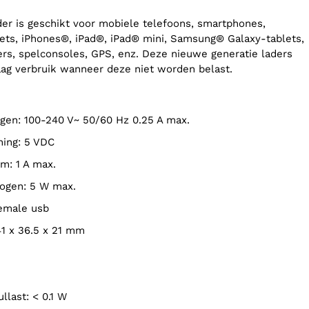
er is geschikt voor mobiele telefoons, smartphones,
lets, iPhones®, iPad®, iPad® mini, Samsung® Galaxy-tablets,
ers, spelconsoles, GPS, enz. Deze nieuwe generatie laders
ag verbruik wanneer deze niet worden belast.
gen: 100-240 V~ 50/60 Hz 0.25 A max.
ning: 5 VDC
om: 1 A max.
mogen: 5 W max.
 female usb
41 x 36.5 x 21 mm
ullast: < 0.1 W