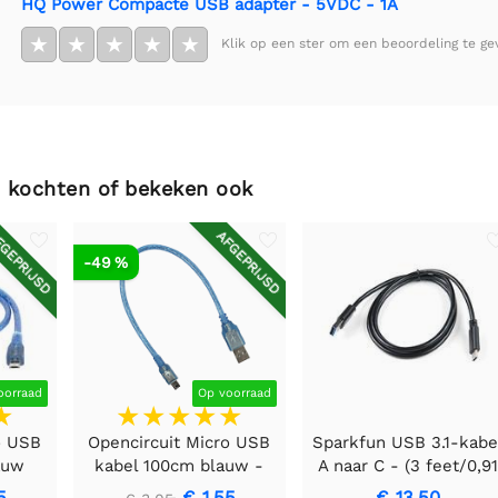
HQ Power Compacte USB adapter - 5VDC - 1A
★
★
★
★
★
Klik op een ster om een beoordeling te ge
 kochten of bekeken ook
GEPRIJSD
AFGEPRIJSD
-49 %
oorraad
Op voorraad
o USB
Opencircuit Micro USB
Sparkfun USB 3.1-kabe
auw
kabel 100cm blauw -
A naar C - (3 feet/0,91
30AWG
meter)
5
€ 1,55
€ 13,50