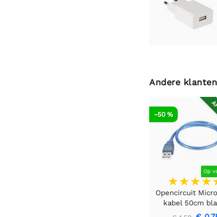
Andere klanten
AF
-50 %
Op v
Opencircuit Micr
kabel 50cm bl
€ 0,7