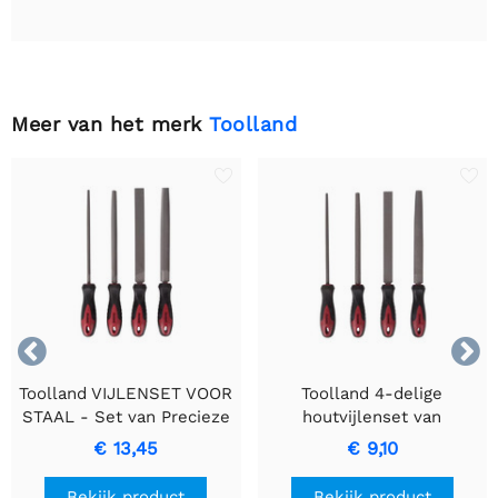
Meer van het merk
Toolland


Toolland VIJLENSET VOOR
Toolland 4-delige
STAAL - Set van Precieze
houtvijlenset van
Metaalbewerkingsvijlen
hoogwaardig koolstofstaal
€ 13,45
€ 9,10
- 20 cm
Bekijk product
Bekijk product