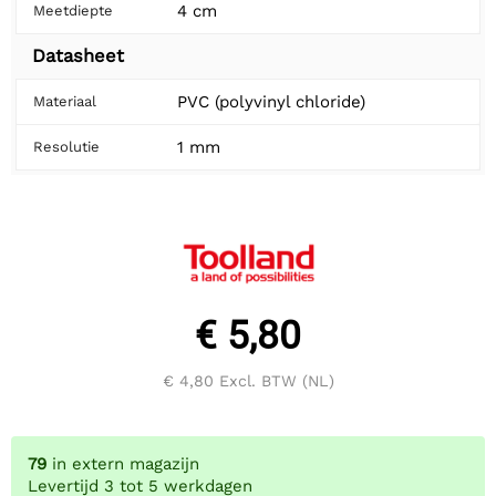
4 cm
Meetdiepte
Datasheet
PVC (polyvinyl chloride)
Materiaal
1 mm
Resolutie
€ 5,80
€ 4,80
Excl. BTW (NL)
79
in extern magazijn
Levertijd 3 tot 5 werkdagen