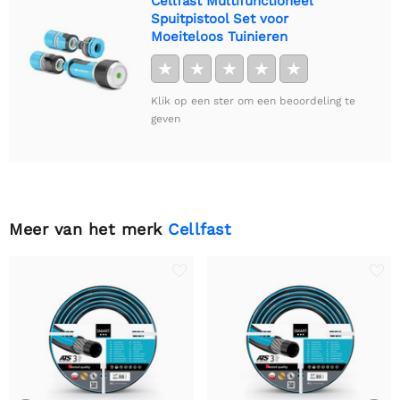
Cellfast Multifunctioneel
Spuitpistool Set voor
Moeiteloos Tuinieren
★
★
★
★
★
Klik op een ster om een beoordeling te
geven
Meer van het merk
Cellfast