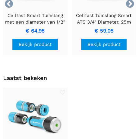


Cellfast Smart Tuinslang
Cellfast Tuinslang Smart
met een diameter van 1/2"
ATS 3/4" Diameter, 25m
en een lengte van 50m.
slang
€ 64,95
€ 59,05
Bekijk product
Bekijk product
Laatst bekeken