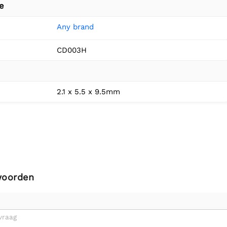
e
Any brand
CD003H
2.1 x 5.5 x 9.5mm
woorden
vraag