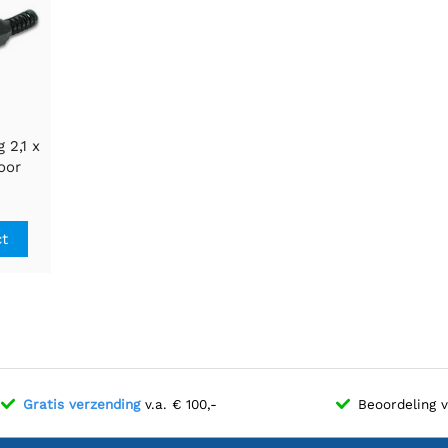
 2,1 x
oor
ing
ct
Gratis verzending
v.a. € 100,-
Beoordeling 