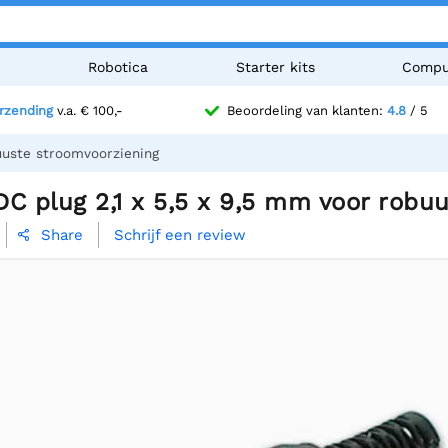
n
Robotica
Starter kits
Compu
erzending
v.a. € 100,-
Beoordeling van klanten:
4.8
/ 5
uuste stroomvoorziening
C plug 2,1 x 5,5 x 9,5 mm voor robu
Schrijf een review
Share
