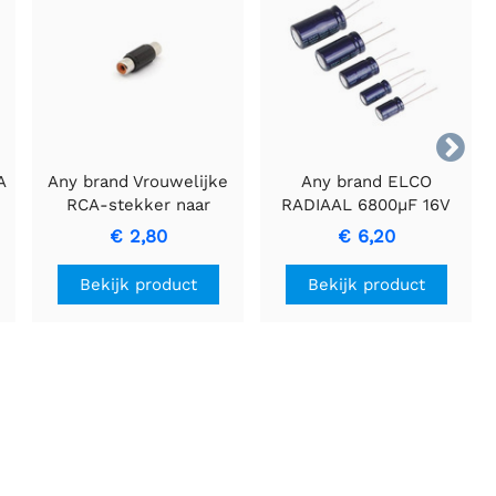

A
Any brand Vrouwelijke
Any brand ELCO
RCA-stekker naar
RADIAAL 6800µF 16V
vrouwelijke plugadapter
Condensator voor
€ 2,80
€ 6,20
voor audioconnecties
Energiebuffering
Bekijk product
Bekijk product