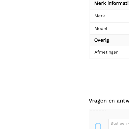
Merk informati
Merk
Model
Overig
Afmetingen
Vragen en ant
Q
Stel een 