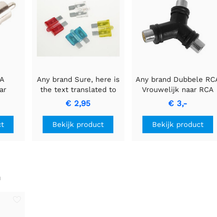
CA
Any brand Sure, here is
Any brand Dubbele RC
ar
the text translated to
Vrouwelijk naar RCA
l met
Dutch while keeping it
Vrouwelijk Adapter
€ 2,95
€ 3,-
oor
informal:
e
AUTOZEKERING MET
ct
Bekijk product
Bekijk product
cht
CONTROLELAMPJE -
15A Blauwe Zekering.
n