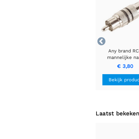

Any brand R
mannelijke na
mannelijke kabe
€ 3,80
zwarte ring v
hoogwaardig
Bekijk produ
signaaloverdra
Laatst bekeke