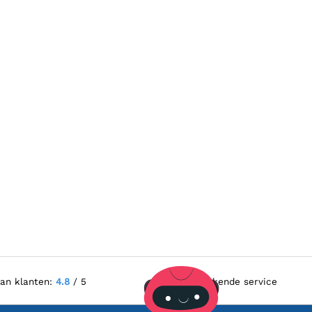
van klanten:
4.8
/ 5
Uitstekende service