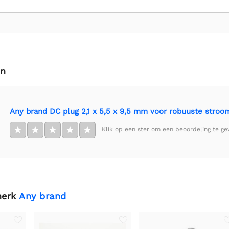
en
Any brand DC plug 2,1 x 5,5 x 9,5 mm voor robuuste stroo
★
★
★
★
★
Klik op een ster om een beoordeling te ge
merk
Any brand