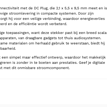
nectiviteit met de DC Plug, die 2,1 x 5,5 x 9,5 mm meet en is
vige stroomlevering in compacte systemen. Door zijn
rgt hij voor een veilige verbinding, waardoor energieverlies
erd en de efficiëntie wordt verbeterd.
dige toepassingen, want deze stekker past bij een breed scala
apparaten, van draagbare gadgets tot thuis audiosystemen.
me materialen om herhaald gebruik te weerstaan, biedt hij
baarheid.
 een simpel maar effectief ontwerp, waardoor het makkelijk
egreren is zonder in te boeten aan prestaties. Geef je digitale
st met dit onmisbare stroomcomponent.