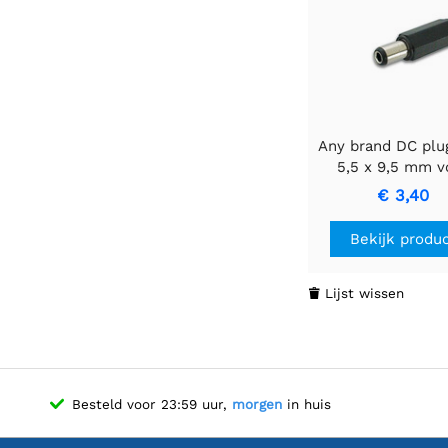
Any brand DC plug
5,5 x 9,5 mm v
robuuste
€ 3,40
stroomvoorzien
Bekijk produ
Lijst wissen

Besteld voor 23:59 uur,
morgen
in huis