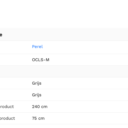
e
Perel
OCLS-M
n
Grijs
Grijs
product
240 cm
product
75 cm