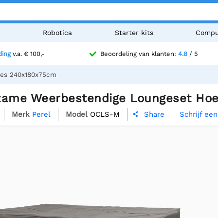
n
Robotica
Starter kits
Compu
ding
v.a. € 100,-
Beoordeling van klanten:
4.8
/ 5
oes 240x180x75cm
zame Weerbestendige Loungeset Ho
Merk
Perel
Model
OCLS-M
Schrijf ee
Share
