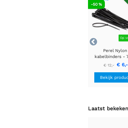
AF
-50 %
Op v

Perel Nylon
kabelbinders - 7
400mm - zwart 
€ 6,-
€ 12,-
stuks
Bekijk produ
Laatst bekeke