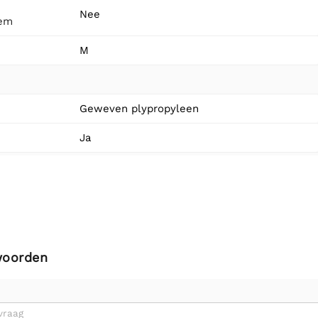
Nee
eem
M
Geweven plypropyleen
Ja
woorden
vraag