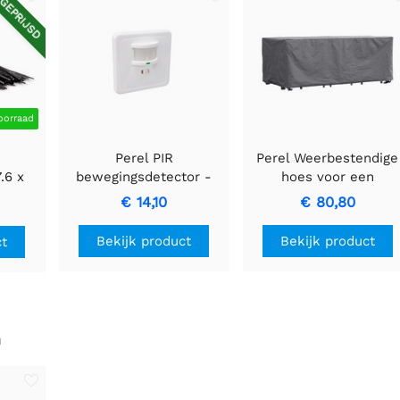
GEPRIJSD
oorraad
Perel PIR
Perel Weerbestendige
.6 x
bewegingsdetector -
hoes voor een
- 100
Inbouw met
rechthoekige tuinset
€ 14,10
€ 80,80
bewegingsdetectie &
310x180x95cm.
inbouwontwerp
Bekijk product
Bekijk product
ct
n