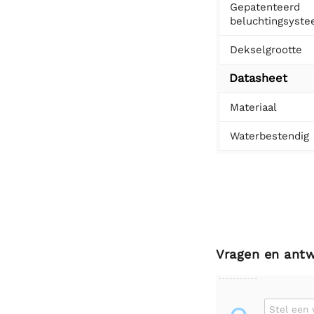
Gepatenteerd
beluchtingsyst
Dekselgrootte
Datasheet
Materiaal
Waterbestendig
Vragen en ant
Stel een 