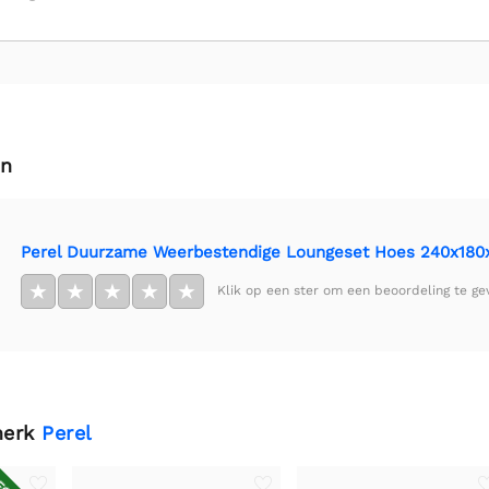
en
Perel Duurzame Weerbestendige Loungeset Hoes 240x18
★
★
★
★
★
Klik op een ster om een beoordeling te ge
merk
Perel