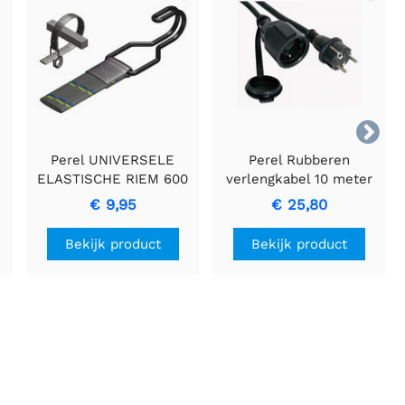

Perel UNIVERSELE
Perel Rubberen
ELASTISCHE RIEM 600
verlengkabel 10 meter
x 20 mm
met 3G1.5 geleiders
€ 9,95
€ 25,80
Bekijk product
Bekijk product