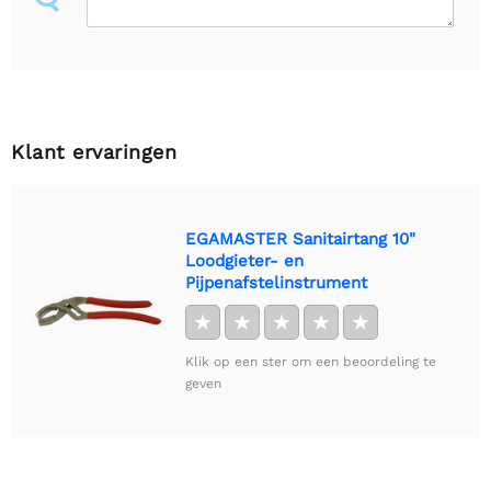
Klant ervaringen
EGAMASTER Sanitairtang 10"
Loodgieter- en
Pijpenafstelinstrument
★
★
★
★
★
Klik op een ster om een beoordeling te
geven