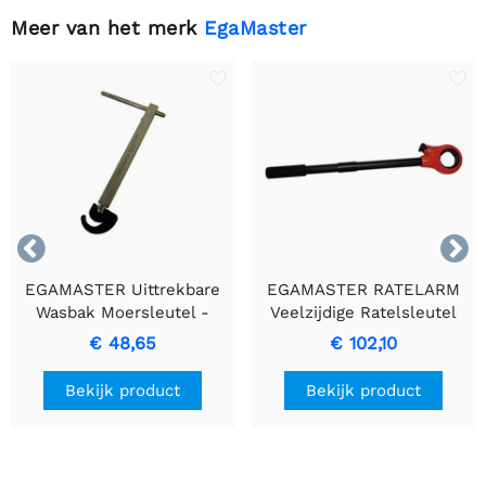
Meer van het merk
EgaMaster


EGAMASTER Uittrekbare
EGAMASTER RATELARM
Wasbak Moersleutel -
Veelzijdige Ratelsleutel
Duurzaam & Uitschuifbaar
voor Snijplaten
€ 48,65
€ 102,10
Bereik
Bekijk product
Bekijk product