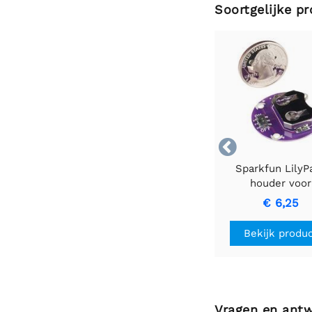
Soortgelijke p

Sparkfun LilyP
houder voor
knoopcelbatteri
€ 6,25
geschakeld - 2
Bekijk produ
Vragen en ant