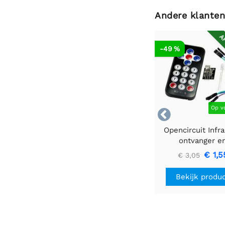
Andere klanten
AF
-49 %
Op v

Opencircuit Infr
ontvanger e
afstandsbedienin
€ 1,5
€ 3,05
Bekijk produ