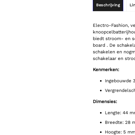
Beschrijving
Li
Electro-Fashion, v
knoopcelbatterijho
biedt stroom- en s
board . De schakel
schakelen en nogma
schakelaar en stro
Kenmerken:
Ingebouwde 
Vergrendelsc
Dimensies:
Lengte: 44 m
Breedte: 28 
Hoogte: 5 mm