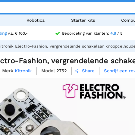
n
Robotica
Starter kits
Compu
ding
v.a. € 100,-
Beoordeling van klanten:
4.8
/ 5
itronik Electro-Fashion, vergrendelende schakelaar knoopcelhoud
lectro-Fashion, vergrendelende schak
Merk
Kitronik
Model
2752
Schrijf een re
Share
