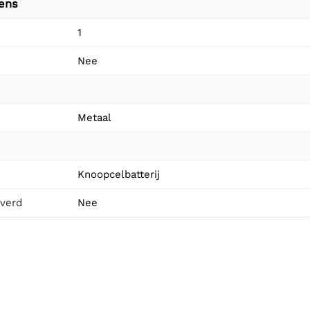
vens
1
Nee
Metaal
Knoopcelbatterij
everd
Nee