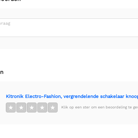
vraag
en
Kitronik Electro-Fashion, vergrendelende schakelaar kno
★
★
★
★
★
Klik op een ster om een beoordeling te ge