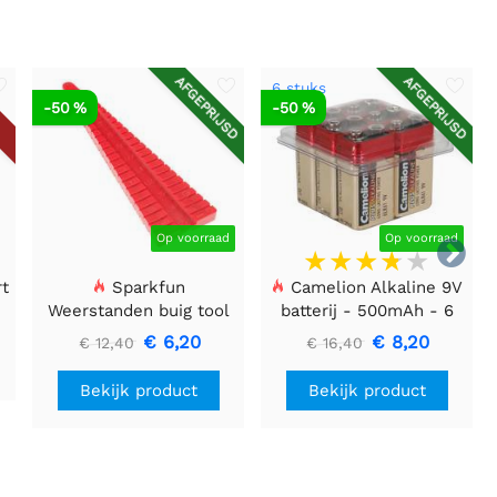
AFGEPRIJSD
AFGEPRIJSD
6 stuks
-50 %
-50 %
Op voorraad
Op voorraad

rt
Sparkfun
Camelion Alkaline 9V
Weerstanden buig tool
batterij - 500mAh - 6
stuks
€ 6,20
€ 8,20
€ 12,40
€ 16,40
Bekijk product
Bekijk product