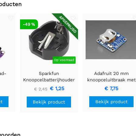
roducten
AFGEPRIJSD
-49 %
Op voorraad
ad-
Sparkfun
Adafruit 20 mm
Knoopcelbatterijhouder
knoopceluitbraak met
jen -
- 20 mm (PTH)
aan / uit-schakelaar
€ 1,25
€ 7,75
€ 2,45
0 mm
(CR2032)
ct
Bekijk product
Bekijk product
woorden