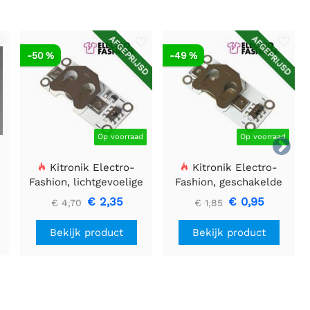
AFGEPRIJSD
AFGEPRIJSD
-50 %
-49 %
Op voorraad
Op voorraad

Kitronik Electro-
Kitronik Electro-
Fashion, lichtgevoelige
Fashion, geschakelde
knoopcelhouder
knoopcelhouder -
€ 2,35
€ 0,95
€ 4,70
€ 1,85
CR2032
Bekijk product
Bekijk product