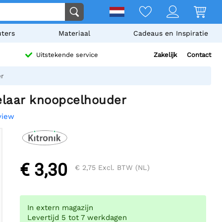
ters
Materiaal
Cadeaus en Inspiratie
Zakelijk
Contact
Uitstekende service
er
elaar knoopcelhouder
view
€ 3,30
€ 2,75
Excl. BTW (NL)
In extern magazijn
Levertijd 5 tot 7 werkdagen