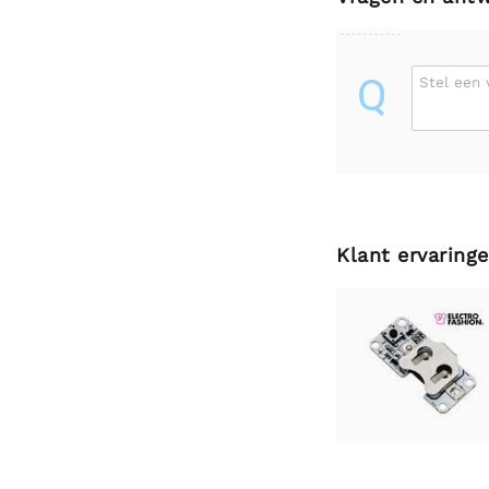
Q
Stel een 
Klant ervaring