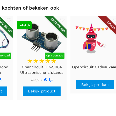
 kochten of bekeken ook
GEPRIJSD
AFGEPRIJSD
OP=OP
-49 %
oorraad
Op voorraad
arood
Opencircuit HC-SR04
Opencircuit Cadeaukaa
n
Ultrasonische afstands
g kit
detectie module
5
€ 1,-
€ 1,95
Bekijk product
ct
Bekijk product