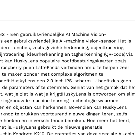
S - Een gebruiksvriendelijke AI Machine Vision-
s een gebruiksvriendelijke AI-machine vision-sensor. Het is
dere functies, zoals gezichtsherkenning, objecttracering,
ijntracering, kleurherkenning en tagherkenning (QR-code).Via
t kan HuskyLens populaire hoofdbesturingskaarten zoals
t, raspberry pi en LattePanda verbinden om u te helpen zeer
en te maken zonder met complexe algoritmen te
eeft HuskyLens een 2.0 inch IPS-scherm. U hoeft dus geen
 de parameters af te stemmen. Geniet van het gemak dat he
, wat je ziet is wat je krijgt!HuskyLens is ontworpen om sli
 de ingebouwde machine learning-technologie waarmee
en en objecten kan herkennen. Bovendien kan HuskyLens
erknop te drukken voortdurend nieuwe dingen leren, zelfs
de hoeken en in verschillende bereiken. Hoe meer het leert,
et is.HuskyLens gebruikt de nieuwe generatie
I-chip Kendryte K210. De prestaties van deze speciale AI-chip