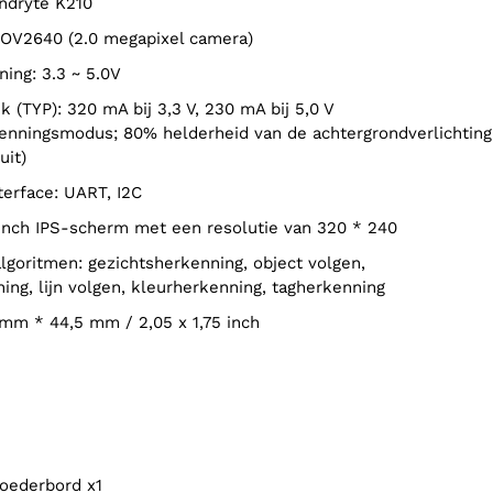
endryte K210
: OV2640 (2.0 megapixel camera)
ning: 3.3 ~ 5.0V
enningsmodus; 80% helderheid van de achtergrondverlichting
uit)
nterface: UART, I2C
0-inch IPS-scherm met een resolutie van 320 * 240
ing, lijn volgen, kleurherkenning, tagherkenning
 mm * 44,5 mm / 2,05 x 1,75 inch
oederbord x1