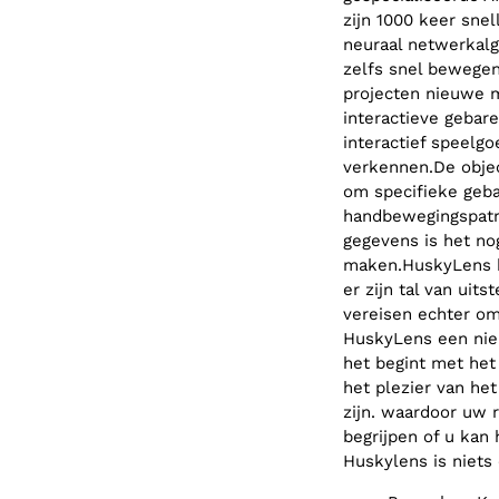
zijn 1000 keer sne
neuraal netwerkalg
zelfs snel bewege
projecten nieuwe 
interactieve gebar
interactief speelgo
verkennen.De obje
om specifieke geba
handbewegingspatr
gegevens is het no
maken.HuskyLens ka
er zijn tal van ui
vereisen echter om
HuskyLens een nie
het begint met het
het plezier van h
zijn. waardoor uw
begrijpen of u kan 
Huskylens is niets