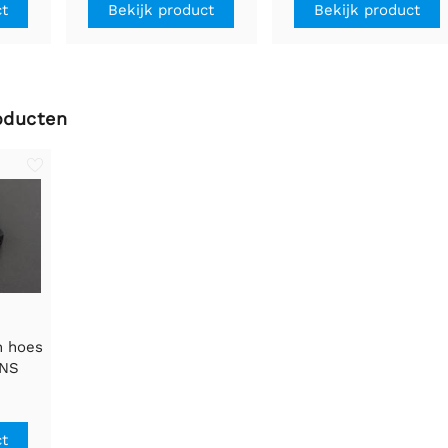
Romeo V2
ct
Bekijk product
Bekijk product
oducten
n hoes
ENS
ct