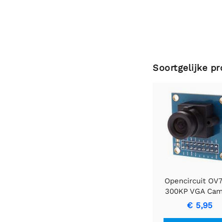
Soortgelijke p
Opencircuit OV
300KP VGA Cam
Module
€ 5,95