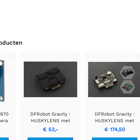
roducten
7670
DFRobot Gravity :
DFRobot Gravity :
era
HUSKYLENS met
HUSKYLENS met
siliconen hoes
Devastator Tank Mobil
€ 53,-
€ 174,50
Robot Platform en