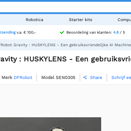
n
Robotica
Starter kits
Compu
erzending
v.a. € 100,-
Beoordeling van klanten:
4.8
/ 5
Robot Gravity : HUSKYLENS - Een gebruiksvriendelijke AI Machine
vity : HUSKYLENS - Een gebruiksvrie
Merk
DFRobot
Model
SEN0305
Schrijf e
Share
