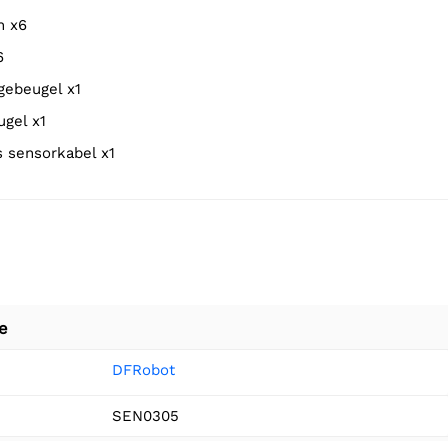
n x6
6
gebeugel x1
ugel x1
ns sensorkabel x1
e
DFRobot
SEN0305