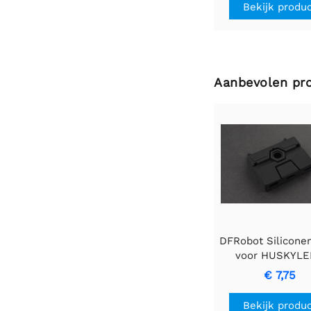
Bekijk produ
Aanbevolen pr
DFRobot Silicone
voor HUSKYL
€ 7,75
Bekijk produ