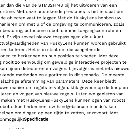
ller dan die van de STM32H743 bij het uitvoeren van een
oritme. Met deze uitstekende prestaties is het in staat om
nde objecten vast te leggen.Met de HuskyLens hebben uw
manieren om met u of de omgeving te communiceren, zoals
enbesturing, autonome robot, slimme toegangscontrole en
ed. Er zijn zoveel nieuwe toepassingen die u kunt
ctvolgvaardigheden van HuskyLens kunnen worden gebruikt
ren te leren. Het is in staat om die aangeleerde
onen te herkennen en hun posities te voeden. Met deze
g nooit zo eenvoudig om geweldige interactieve projecten te
n lijnen detecteren en volgen. Lijnvolger is niet iets nieuws
tstekende methoden en algoritmen in dit scenario. De meeste
slachtige afstemming van parameters. Deze keer biedt
uwe manier om regels te volgen: klik gewoon op de knop en
 leren en volgen van nieuwe regels. Laten we genieten van
et maken met HuskyLens!HuskyLens kunnen ogen van robots
 robot u kan herkennen, uw handgebaarcommando's kan
helpen om dingen op een rijtje te zetten, enzovoort. Met
 onmogelijk!
Specificatie