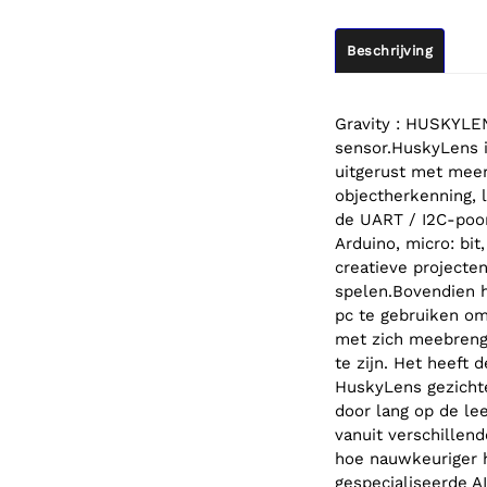
Beschrijving
Gravity : HUSKYLEN
sensor.HuskyLens i
uitgerust met meer
objectherkenning, l
de UART / I2C-poor
Arduino, micro: bi
creatieve project
spelen.Bovendien h
pc te gebruiken om
met zich meebrengt
te zijn. Het heeft
HuskyLens gezicht
door lang op de le
vanuit verschillen
hoe nauwkeuriger h
gespecialiseerde A