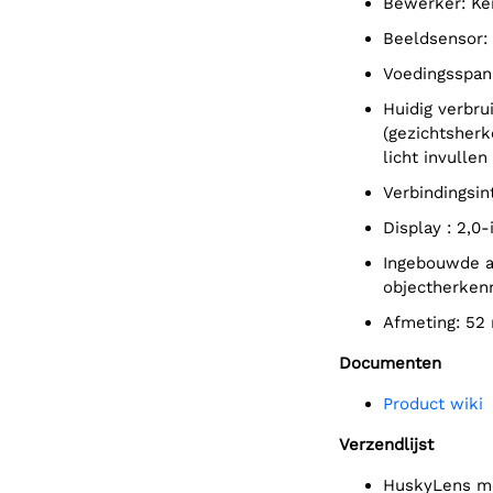
Bewerker: K
Beeldsensor
Voedingsspan
Huidig verbruik (TYP): 320 mA bij 3,3 V, 230 mA bij 5,0 V
(gezichtsherk
licht invullen 
Verbindingsi
display : 2,
Ingebouwde algoritmen: gezichtsherkenning, object volgen,
objectherkenn
Afmeting: 52
Documenten
Product wiki
Verzendlijst
HuskyLens m