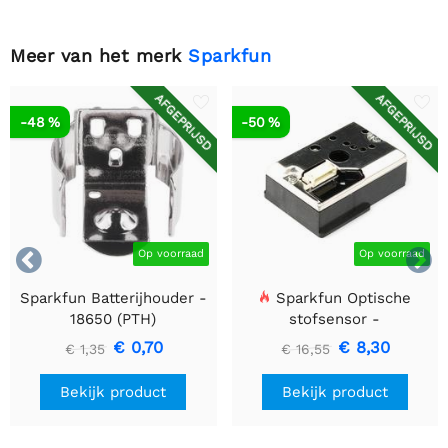
Meer van het merk
Sparkfun
AFGEPRIJSD
AFGEPRIJSD
-48 %
-50 %


Op voorraad
Op voorraad
Sparkfun Batterijhouder -
Sparkfun Optische
18650 (PTH)
stofsensor -
GP2Y1010AU0F
€ 0,70
€ 8,30
€ 1,35
€ 16,55
Bekijk product
Bekijk product