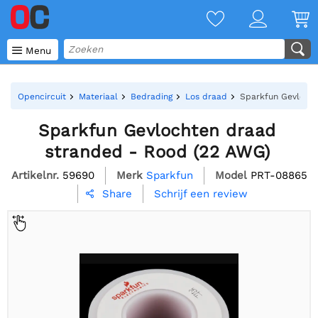

Menu
Opencircuit
Materiaal
Bedrading
Los draad
Sparkfun Gevlocht
Sparkfun Gevlochten draad
stranded - Rood (22 AWG)
Artikelnr.
59690
Merk
Sparkfun
Model
PRT-08865
Schrijf een review
Share
