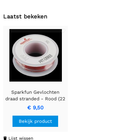
Laatst bekeken
Sparkfun Gevlochten
draad stranded - Rood (22
AWG)
€ 9,50
Bekijk product
Lijst wissen
