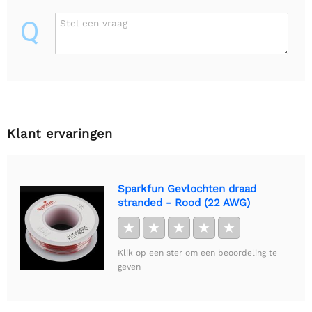
Q
Stel een vraag
Klant ervaringen
Sparkfun Gevlochten draad
stranded - Rood (22 AWG)
★
★
★
★
★
Klik op een ster om een beoordeling te
geven