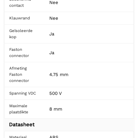
Nee
contact
Nee
Klauwrand
Geïsoleerde
Ja
kop
Faston
Ja
connector
Afmeting
4.75 mm
Faston
connector
500 V
Spanning VDC
Maximale
8 mm
plaatdikte
Datasheet
ABS
Materiaal