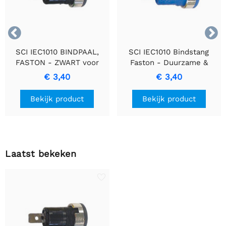


SCI IEC1010 BINDPAAL,
SCI IEC1010 Bindstang
FASTON - ZWART voor
Faston - Duurzame &
elektrische verbindingen
Efficiënte
€ 3,40
€ 3,40
Verbindingsoplossing
Bekijk product
Bekijk product
Laatst bekeken