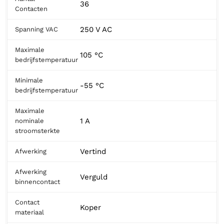
36
Contacten
250 V AC
Spanning VAC
Maximale
105 °C
bedrijfstemperatuur
Minimale
-55 °C
bedrijfstemperatuur
Maximale
1 A
nominale
stroomsterkte
Vertind
Afwerking
Afwerking
Verguld
binnencontact
Contact
Koper
materiaal