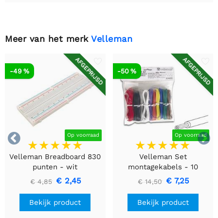
Meer van het merk
Velleman
AFGEPRIJSD
AFGEPRIJSD
-49 %
-50 %


Op voorraad
Op voorraad
Velleman Breadboard 830
Velleman Set
punten - wit
montagekabels - 10
kleuren - 60m - flexibele
€ 2,45
€ 7,25
€ 4,85
€ 14,50
kern (multi core)
Bekijk product
Bekijk product