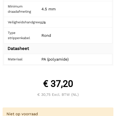
Minimum
4.5 mm
draadafmeting
Ja
Veiligheidshandgreep
Type
Rond
strippenkabel
Datasheet
PA (polyamide)
Materiaal
€ 37,20
€ 30,75
Excl. BTW (NL)
Niet op voorraad