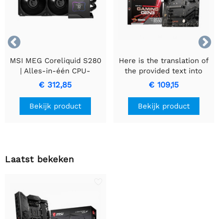


MSI MEG Coreliquid S280
Here is the translation of
| Alles-in-één CPU-
the provided text into
waterkoeler
Dutch while maintaining
€ 312,85
€ 109,15
an informal tone: MSI
B550 GAMING GEN3 |
Bekijk product
Bekijk product
Socket AM4 | Intel B550 |
4xDDR4 | ATX |
Moederbord
Laatst bekeken