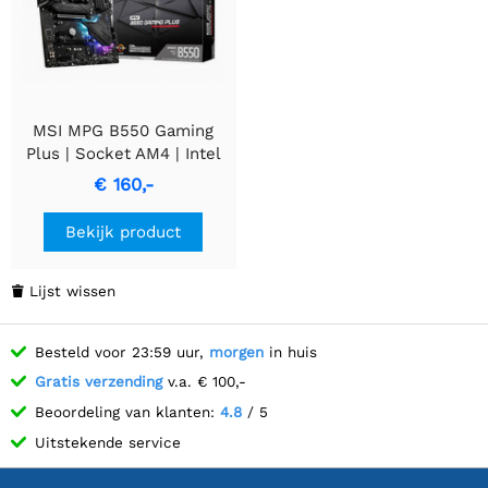
MSI MPG B550 Gaming
Plus | Socket AM4 | Intel
B550 | 4xDDR4 | ATX |
€ 160,-
Moederbord
Bekijk product
Lijst wissen

Besteld voor 23:59 uur,
morgen
in huis
Gratis verzending
v.a. € 100,-
Beoordeling van klanten:
4.8
/ 5
Uitstekende service