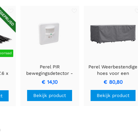
GEPRIJSD
oorraad
Perel PIR
Perel Weerbestendige
.6 x
bewegingsdetector -
hoes voor een
- 100
Inbouw met
rechthoekige tuinset
€ 14,10
€ 80,80
bewegingsdetectie &
310x180x95cm.
inbouwontwerp
Bekijk product
Bekijk product
ct
n