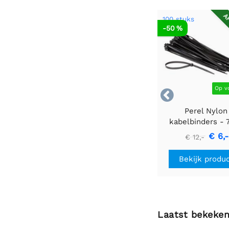
AF
100 stuks
-50 %
Op v

Perel Nylon
kabelbinders - 7
400mm - zwart 
€ 6,-
€ 12,-
stuks
Bekijk produ
Laatst bekeke