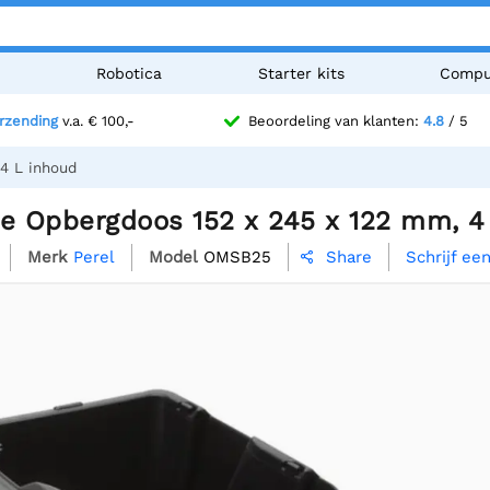
n
Robotica
Starter kits
Compu
erzending
v.a. € 100,-
Beoordeling van klanten:
4.8
/ 5
4 L inhoud
te Opbergdoos 152 x 245 x 122 mm, 4
Merk
Perel
Model
OMSB25
Schrijf ee
Share
