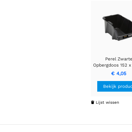
Perel Zwart
Opbergdoos 152 x
122 mm, 4 L in
€ 4,05
Bekijk produ
Lijst wissen
