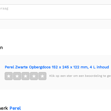
vraag
en
Perel Zwarte Opbergdoos 152 x 245 x 122 mm, 4 L inhoud
★
★
★
★
★
Klik op een ster om een beoordeling te ge
merk
Perel