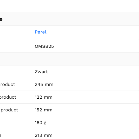
e
Perel
OMSB25
n
Zwart
product
245 mm
product
122 mm
 product
152 mm
t
180 g
e
213 mm