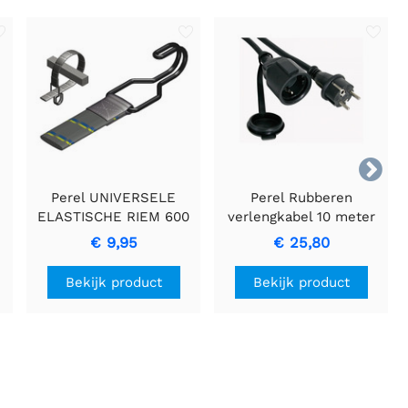

Perel UNIVERSELE
Perel Rubberen
ELASTISCHE RIEM 600
verlengkabel 10 meter
x 20 mm
met 3G1.5 geleiders
€ 9,95
€ 25,80
Bekijk product
Bekijk product