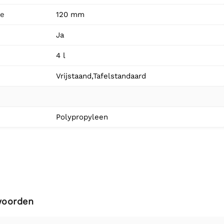
te
120 mm
Ja
4 l
Vrijstaand,Tafelstandaard
Polypropyleen
woorden