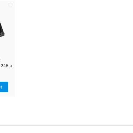
e
 245 x
houd
ct