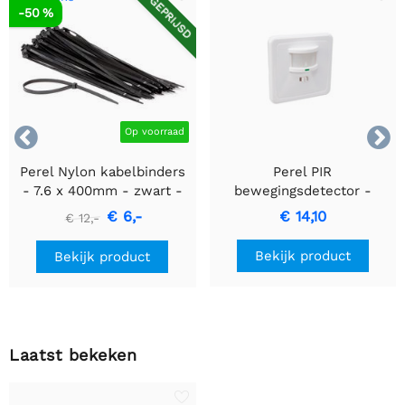
AFGEPRIJSD
-50 %


Op voorraad
Perel Nylon kabelbinders
Perel PIR
- 7.6 x 400mm - zwart -
bewegingsdetector -
100 stuks
Inbouw met
€ 6,-
€ 14,10
€ 12,-
bewegingsdetectie &
inbouwontwerp
Bekijk product
Bekijk product
Laatst bekeken