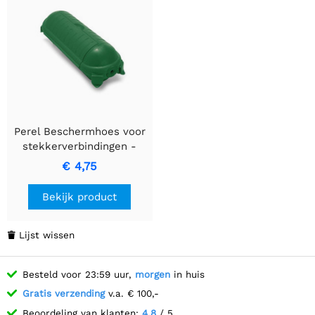
Perel Beschermhoes voor
stekkerverbindingen -
IP44-gecertificeerd
€ 4,75
Bekijk product
Lijst wissen

Besteld voor 23:59 uur,
morgen
in huis
Gratis verzending
v.a. € 100,-
Beoordeling van klanten:
4.8
/ 5