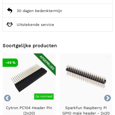
30 dagen bedenktermijn
Uitstekende service
Soortgelijke producten
AFGEPRIJSD
-49 %


Op voorraad
Cytron PC104 Header Pin
Sparkfun Raspberry Pi
(2x20)
GPIO male header - 2x20