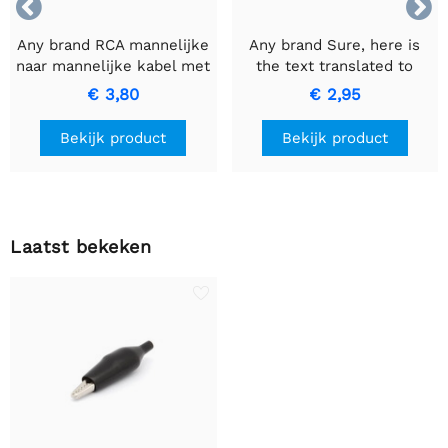


Any brand RCA mannelijke
Any brand Sure, here is
naar mannelijke kabel met
the text translated to
zwarte ring voor
Dutch while keeping it
€ 3,80
€ 2,95
hoogwaardige
informal: AUTOZEKERING
signaaloverdracht
MET CONTROLELAMPJE -
Bekijk product
Bekijk product
15A Blauwe Zekering.
Laatst bekeken