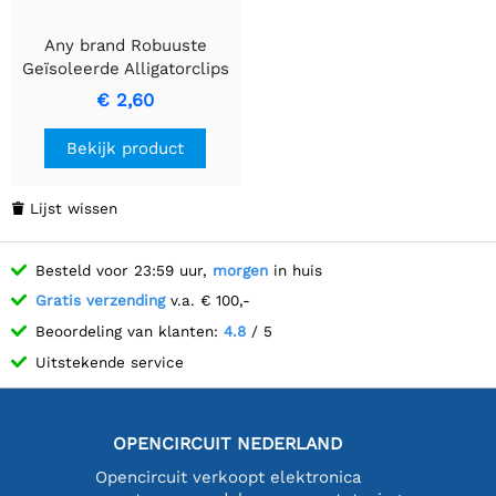
Any brand Robuuste
Geïsoleerde Alligatorclips
met Hulzen, 44mm
€ 2,60
Bekijk product
Lijst wissen

Besteld voor 23:59 uur,
morgen
in huis
Gratis verzending
v.a. € 100,-
Beoordeling van klanten:
4.8
/ 5
Uitstekende service
OPENCIRCUIT NEDERLAND
Opencircuit verkoopt elektronica