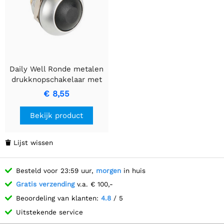
Daily Well Ronde metalen
drukknopschakelaar met
zwarte dop, 1P SPST UIT-
€ 8,55
(AAN) configuratie
Bekijk product
Lijst wissen

Besteld voor 23:59 uur,
morgen
in huis
Gratis verzending
v.a. € 100,-
Beoordeling van klanten:
4.8
/ 5
Uitstekende service