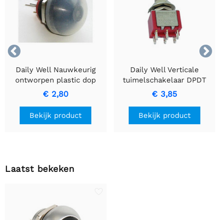


Daily Well Nauwkeurig
Daily Well Verticale
ontworpen plastic dop
tuimelschakelaar DPDT
voor miniatuur
aan-aan
€ 2,80
€ 3,85
drukknopschakelaars
Bekijk product
Bekijk product
Laatst bekeken