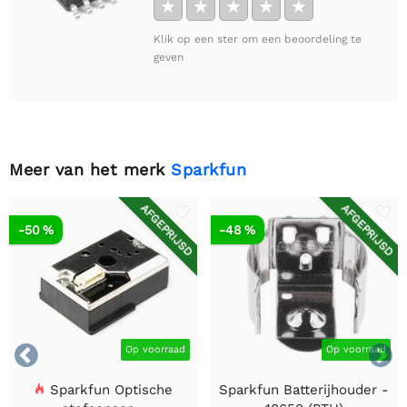
★
★
★
★
★
Klik op een ster om een beoordeling te
geven
Meer van het merk
Sparkfun
AFGEPRIJSD
AFGEPRIJSD
-50 %
-48 %


Op voorraad
Op voorraad
Sparkfun Optische
Sparkfun Batterijhouder -