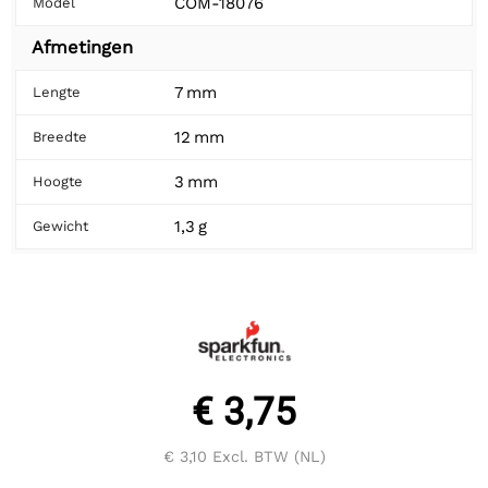
COM-18076
Model
Afmetingen
7 mm
Lengte
12 mm
Breedte
3 mm
Hoogte
1,3 g
Gewicht
€ 3,75
€ 3,10
Excl. BTW (NL)