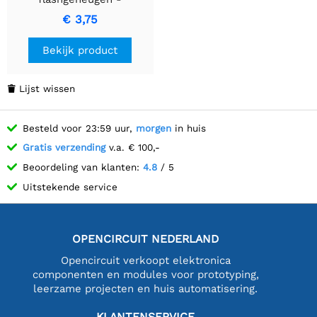
GD25Q40CTIGR (4 MB, 120
€ 3,75
MHz)
Bekijk product
Lijst wissen

Besteld voor 23:59 uur,
morgen
in huis
Gratis verzending
v.a. € 100,-
Beoordeling van klanten:
4.8
/ 5
Uitstekende service
OPENCIRCUIT NEDERLAND
Opencircuit verkoopt elektronica
componenten en modules voor prototyping,
leerzame projecten en huis automatisering.
KLANTENSERVICE