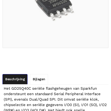
Beschrijving
Bijlagen
Het GD25Q40C seriële flashgeheugen van Sparkfun
ondersteunt een standaard Serial Peripheral Interface
(SPI), evenals Dual/Quad SPI. Dit omvat seriële klok,
chipselectie en seriële gegevens I/O0 (SI), I/O1 (SO), I/O2
(WP#) en I/O3 (HOLD#). Het biedt ook snelle