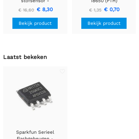
stofsensor -
18650 (PTH)
GP2Y1010AU0F
€ 8,30
€ 0,70
€ 16,60
€ 1,35
Bekijk product
Bekijk product
Laatst bekeken
Sparkfun Serieel
flashgeheugen -