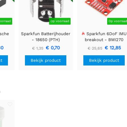
oorraad
Op voorraad
Op voorraa
sche
Sparkfun Batterijhouder
Sparkfun 6DoF IMU
-
- 18650 (PTH)
breakout - BMI270
F
(Qwiic)
30
€ 0,70
€ 12,85
€ 1,35
€ 25,65
ct
Bekijk product
Bekijk product
n