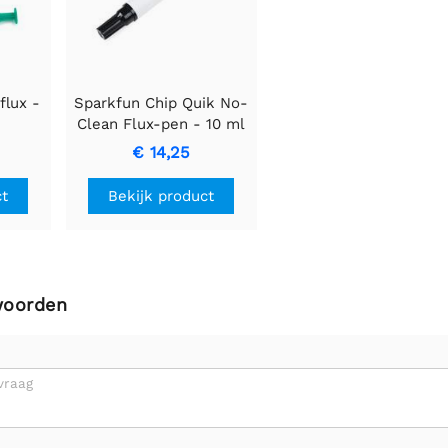
flux -
Sparkfun Chip Quik No-
Clean Flux-pen - 10 ml
€ 14,25
ct
Bekijk product
woorden
vraag