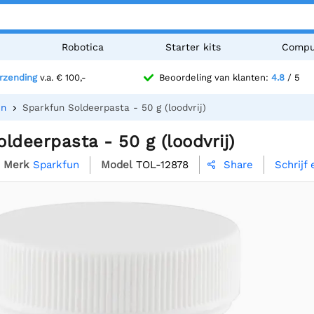
n
Robotica
Starter kits
Compu
erzending
v.a. € 100,-
Beoordeling van klanten:
4.8
/ 5
en
Sparkfun Soldeerpasta - 50 g (loodvrij)
ldeerpasta - 50 g (loodvrij)
Merk
Sparkfun
Model
TOL-12878
Schrijf
Share
