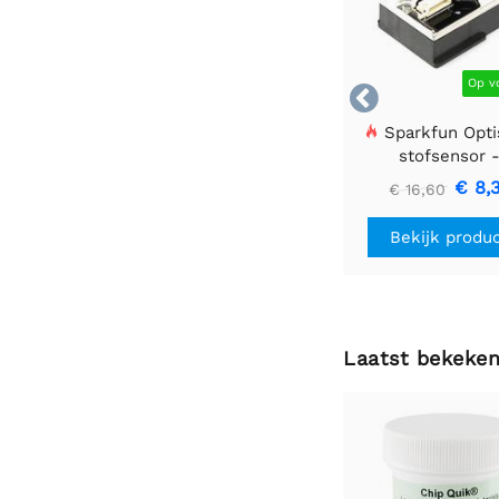
Op v

Sparkfun Opti
stofsensor 
GP2Y1010AU0
€ 8,
€ 16,60
Bekijk produ
Laatst bekeke