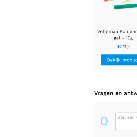
Velleman Soldeer
gel - 10g
€ 11,-
Bekijk produ
Vragen en ant
Q
Stel een 