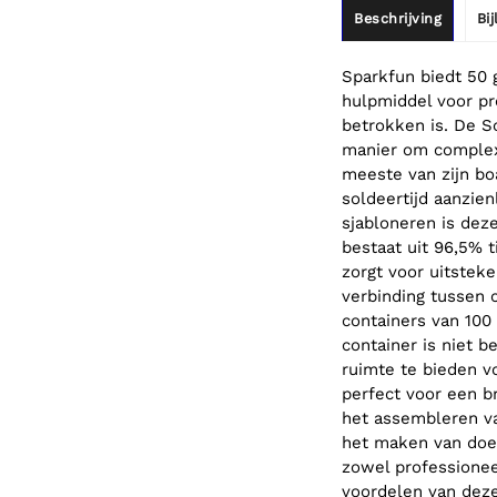
Beschrijving
Bi
Sparkfun biedt 50 
hulpmiddel voor p
betrokken is. De S
manier om complex
meeste van zijn bo
soldeertijd aanzien
sjabloneren is dez
bestaat uit 96,5% t
zorgt voor uitstek
verbinding tussen 
containers van 100
container is niet 
ruimte te bieden v
perfect voor een br
het assembleren va
het maken van doe-
zowel professioneel
voordelen van deze