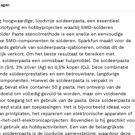
jlagen
g hoogwaardige, loodvrije soldeerpasta, een essentieel
rototyping en hobbyprojecten waarbij SMD-solderen
older Paste stencilmethode is een snelle en eenvoudige
e SMD-componenten te solderen. Sparkfun maakt voor de
ards gebruik van soldeerpasta-sjabloneren, omdat dit de
lijk verkort. Om het beste resultaat te bereiken met
e soldeerpasta een onmisbaar hulpmiddel. De soldeerpasta
in (Sn), 3% zilver (Ag) en 0,5% koper (Cu). Deze combinatie
ende soldeerprestaties en een betrouwbare, langdurige
componenten. Hoewel de soldeerpasta is verpakt in
 g, bevat elke container 50 g pasta. Het ontwerp van de
bedoeld om volledig gevuld te worden, maar om voldoende
oor toegang tot en gebruik van de pasta. Deze soldeerpasta is
eed scala aan toepassingen. Het is bijvoorbeeld ideaal voor
n printplaten, het repareren van elektronische apparaten of
het-zelf-elektronicaprojecten. Bovendien is hij geschikt voo
 gebruik als hobbyactiviteiten. Een van de belangrijkste
 soldeerpasta is de loodvrije samenstelling, waardoor deze