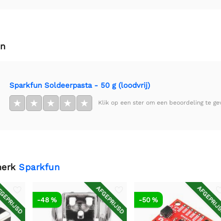
en
Sparkfun Soldeerpasta - 50 g (loodvrij)
★
★
★
★
★
Klik op een ster om een beoordeling te ge
merk
Sparkfun
GEPRIJSD
AFGEPRIJSD
AFGEPRIJ
-48 %
-50 %