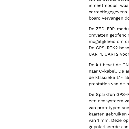
inmeetmodus, waar
correctiegegevens 
board vervangen d
De ZED-F9P-module 
omvatten geofencin
mogelijkheid om de
De GPS-RTK2 beschi
UART1, UART2 voor
De kit bevat de G
naar C-kabel. De a
de klassieke L1- a
prestaties van de 
De Sparkfun GPS-R
een ecosysteem va
van prototypen sne
kaarten gebruiken
van 1 mm. Deze ops
gepolariseerde aan