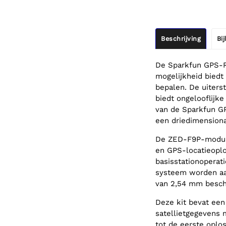
Beschrijving
Bi
De Sparkfun GPS-RT
mogelijkheid biedt
bepalen. De uiter
biedt ongelooflijk
van de Sparkfun G
een driedimension
De ZED-F9P-module
en GPS-locatieoplos
basisstationoperat
systeem worden aan
van 2,54 mm beschi
Deze kit bevat een
satellietgegevens 
tot de eerste oplo