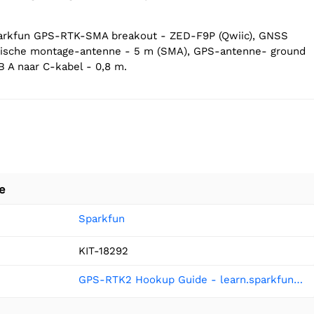
parkfun GPS-RTK-SMA breakout - ZED-F9P (Qwiic), GNSS
ische montage-antenne - 5 m (SMA), GPS-antenne- ground
 A naar C-kabel - 0,8 m.
e
Sparkfun
KIT-18292
GPS-RTK2 Hookup Guide - learn.sparkfun.com