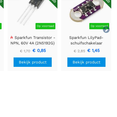
d
Op voorraad
Op voorraad

Sparkfun Transistor -
Sparkfun LilyPad-
NPN, 60V 4A (2N5192G)
schuifschakelaar
€ 0,85
€ 1,45
€ 1,70
€ 2,85
Bekijk product
Bekijk product