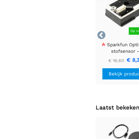
Op v

Sparkfun Opti
stofsensor 
GP2Y1010AU0
€ 8,
€ 16,60
Bekijk produ
Laatst bekeke