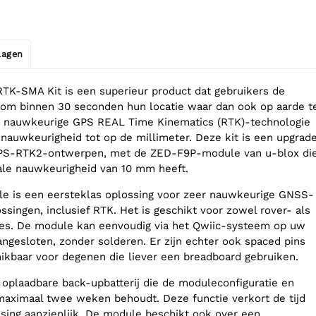
jlagen
K-SMA Kit is een superieur product dat gebruikers de
 om binnen 30 seconden hun locatie waar dan ook op aarde t
st nauwkeurige GPS REAL Time Kinematics (RTK)-technologie
e nauwkeurigheid tot op de millimeter. Deze kit is een upgrad
PS-RTK2-ontwerpen, met de ZED-F9P-module van u-blox di
ale nauwkeurigheid van 10 mm heeft.
 is een eersteklas oplossing voor zeer nauwkeurige GNSS-
singen, inclusief RTK. Het is geschikt voor zowel rover- als
ies. De module kan eenvoudig via het Qwiic-systeem op uw
gesloten, zonder solderen. Er zijn echter ook spaced pins
kbaar voor degenen die liever een breadboard gebruiken.
 oplaadbare back-upbatterij die de moduleconfiguratie en
maximaal twee weken behoudt. Deze functie verkort de tijd
ssing aanzienlijk. De module beschikt ook over een