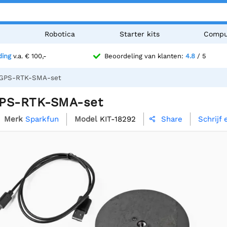
n
Robotica
Starter kits
Compu
ding
v.a. € 100,-
Beoordeling van klanten:
4.8
/ 5
 GPS-RTK-SMA-set
GPS-RTK-SMA-set
Merk
Sparkfun
Model
KIT-18292
Schrijf
Share
