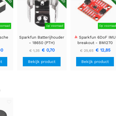
oorraad
Op voorraad
Op voorraa
sche
Sparkfun Batterijhouder
Sparkfun 6DoF IMU
-
- 18650 (PTH)
breakout - BMI270
F
(Qwiic)
30
€ 0,70
€ 12,85
€ 1,35
€ 25,65
ct
Bekijk product
Bekijk product
n