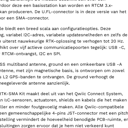
door deze een basisstation kan worden en RTCM 3.x-
kan produceren. De U.FL-connector is in deze versie van het
oor een SMA-connector.
biedt een breed scala aan configuratieopties. Deze
g, variabel I2C-adres, variabele updatesnelheden en zelfs de
 uiterst nauwkeurige RTK-oplossing te verhogen tot 20 Hz.
kt over vijf actieve communicatiepoorten tegelijk: USB -C,
 RTCM-ontvangst, I2C en SPI.
NSS multiband antenne, ground en een omkeerbare USB -A
ntenne, met zijn magnetische basis, is ontworpen om zowel
ls L2 GPS-banden te ontvangen. De ground verhoogt de
meegeleverde antenne aanzienlijk.
TK-SMA Kit maakt deel uit van het Qwiic Connect System,
n I
C-sensoren, actuatoren, shields en kabels die het maken
2
ller en minder foutgevoelig maken. Alle Qwiic-compatibele
 een gemeenschappelijke 4-pins JST-connector met een pitc
telling vermindert de hoeveelheid benodigde PCB-ruimte, e
sluitingen zorgen ervoor dat je hem niet verkeerd kunt