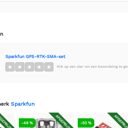
en
Sparkfun GPS-RTK-SMA-set
★
★
★
★
★
Klik op een ster om een beoordeling te ge
merk
Sparkfun
GEPRIJSD
AFGEPRIJSD
AFGEPRIJ
-48 %
-50 %