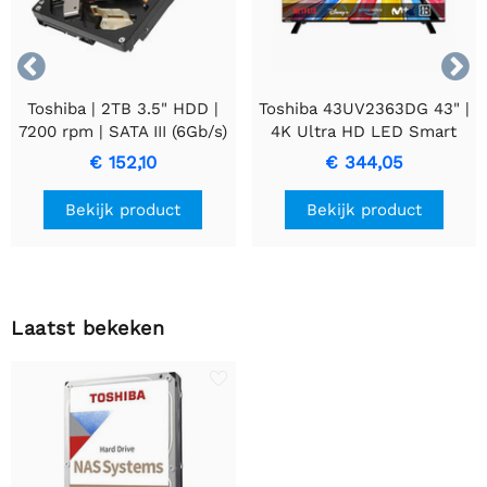


Toshiba | 2TB 3.5" HDD |
Toshiba 43UV2363DG 43" |
7200 rpm | SATA III (6Gb/s)
4K Ultra HD LED Smart
TV | VIDAA + Wifi | Dolby
€ 152,10
€ 344,05
Vision | 50Hz
Bekijk product
Bekijk product
Laatst bekeken