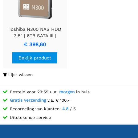
Toshiba N300 NAS HDD
3.5" | 6TB SATA III |
7200RPM
€ 398,60
Bekijk product
Lijst wissen

Besteld voor 23:59 uur,
morgen
in huis
Gratis verzending
v.a. € 100,-
Beoordeling van klanten:
4.8
/ 5
Uitstekende service