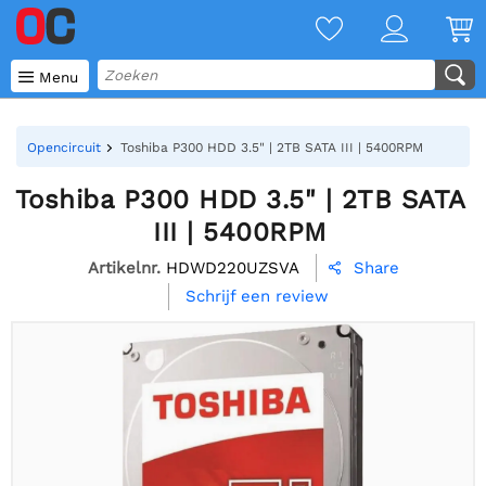

Menu
Opencircuit
Toshiba P300 HDD 3.5" | 2TB SATA III | 5400RPM
Toshiba P300 HDD 3.5" | 2TB SATA
III | 5400RPM
Artikelnr.
HDWD220UZSVA
Share

Schrijf een review