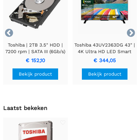


Toshiba | 2TB 3.5" HDD |
Toshiba 43UV2363DG 43" |
7200 rpm | SATA III (6Gb/s)
4K Ultra HD LED Smart
TV | VIDAA + Wifi | Dolby
€ 152,10
€ 344,05
Vision | 50Hz
Bekijk product
Bekijk product
Laatst bekeken