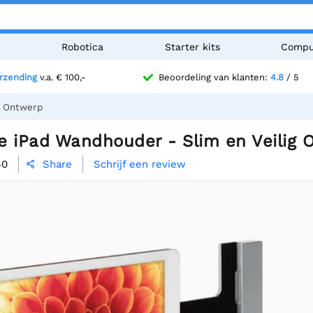
n
Robotica
Starter kits
Compu
erzending
v.a. € 100,-
Beoordeling van klanten:
4.8
/ 5
g Ontwerp
je iPad Wandhouder - Slim en Veilig
40
Schrijf een review
Share
