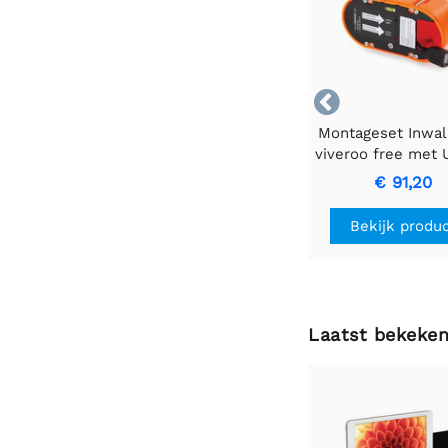

Montageset Inwal
viveroo free met
connector 12W vo
€ 91,20
Bekijk produ
Laatst bekeke