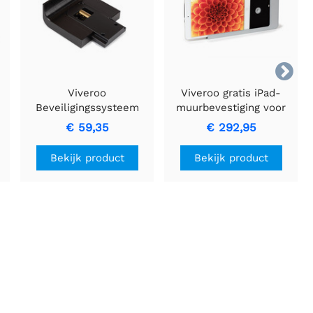

Viveroo
Viveroo gratis iPad-
Beveiligingssysteem
muurbevestiging voor
i
voor alle generaties
iPad Mini 4 & 5, Super
€ 59,35
€ 292,95
iPad, behalve iPad Mini
Zilver
Bekijk product
Bekijk product