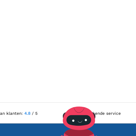
van klanten:
4.8
/ 5
Uitstekende service