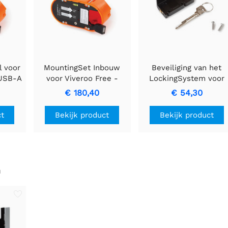
l voor
MountingSet Inbouw
Beveiliging van het
 USB-A
voor Viveroo Free -
LockingSystem voor
eding.
Naadloze Integratie met
viveroo free - iPad Min
€ 180,40
€ 54,30
USB-A, 30W Output
ct
Bekijk product
Bekijk product
n