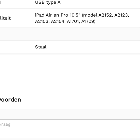
1
USB type A
iPad Air en Pro 10.5" (model A2152, A2123,
iteit
A2153, A2154, A1701, A1709)
Staal
woorden
vraag