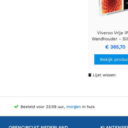
Viveroo Vrije i
Wandhouder - Sl
Veilig Ontwe
€ 365,70
Bekijk produ
Lijst wissen

Besteld voor 23:59 uur,
morgen
in huis
OPENCIRCUIT NEDERLAND
KLANTENSE