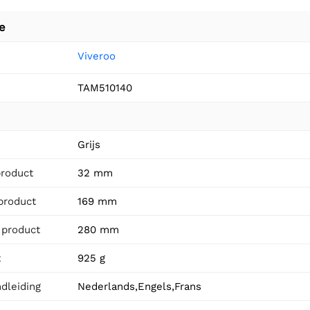
e
Viveroo
TAM510140
n
Grijs
product
32 mm
product
169 mm
 product
280 mm
t
925 g
dleiding
Nederlands,Engels,Frans