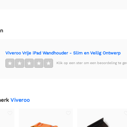
en
Viveroo Vrije iPad Wandhouder - Slim en Veilig Ontwerp
★
★
★
★
★
Klik op een ster om een beoordeling te ge
merk
Viveroo