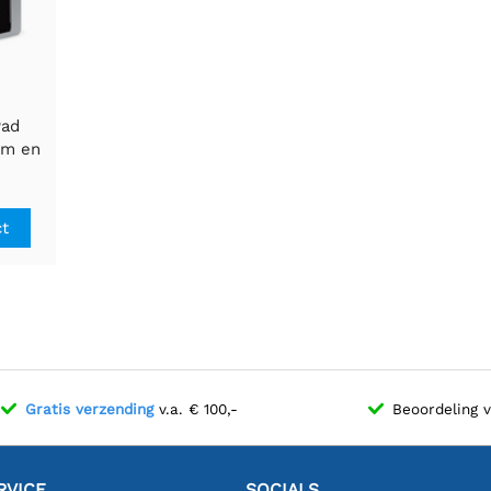
Pad
im en
rp
ct
Gratis verzending
v.a. € 100,-
Beoordeling 
RVICE
SOCIALS