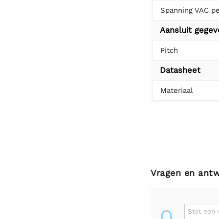
Spanning VAC p
Aansluit gege
Pitch
Datasheet
Materiaal
Vragen en ant
Q
Stel een 