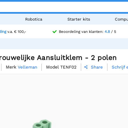
n
Robotica
Starter kits
Compu
ding
v.a. € 100,-
Beoordeling van klanten:
4.8
/ 5
rouwelijke Aansluitklem - 2 polen
Merk
Velleman
Model
TENF02
Schrijf
Share
