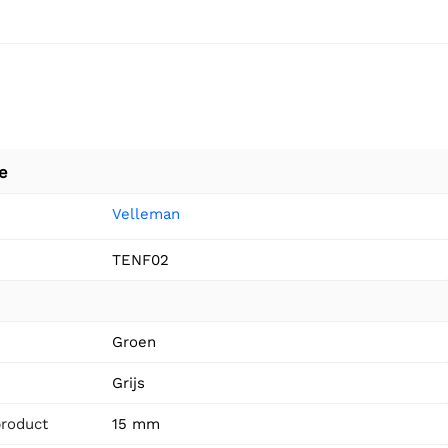
e
Velleman
TENF02
n
Groen
Grijs
product
15 mm