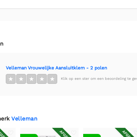
en
Velleman Vrouwelijke Aansluitklem - 2 polen
★
★
★
★
★
Klik op een ster om een beoordeling te ge
merk
Velleman