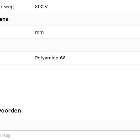
er weg
300 V
vens
mm
Polyamide 66
woorden
vraag