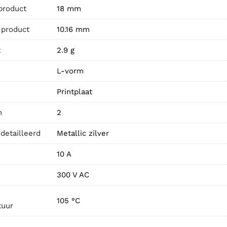
product
18 mm
 product
10.16 mm
t
2.9 g
L-vorm
Printplaat
n
2
detailleerd
Metallic zilver
10 A
300 V AC
105 °C
tuur