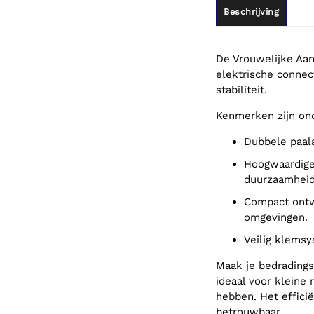
Beschrijving
De Vrouwelijke Aan
elektrische connec
stabiliteit.
Kenmerken zijn on
Dubbele paal
Hoogwaardige materialen die zorgen voor sterke geleiding en
duurzaamheid
Compact ontwerp voor gemakkelijke installatie in verschillende
omgevingen.
Veilig klem
Maak je bedradings
ideaal voor kleine 
hebben. Het effici
betrouwbaar.