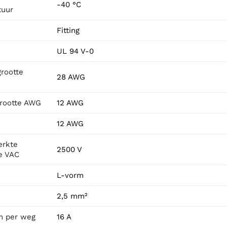
-40 °C
tuur
Fitting
UL 94 V-0
rootte
28 AWG
grootte AWG
12 AWG
12 AWG
erkte
2500 V
e VAC
L-vorm
2,5 mm²
m per weg
16 A