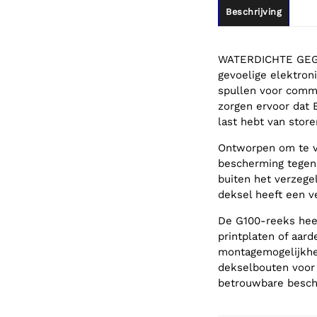
Beschrijving
WATERDICHTE GEGO
gevoelige elektron
spullen voor comme
zorgen ervoor dat 
last hebt van store
Ontworpen om te v
bescherming tegen
buiten het verzege
deksel heeft een v
De G100-reeks heef
printplaten of aard
montagemogelijkhe
dekselbouten voor 
betrouwbare besche