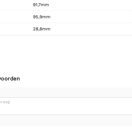
91,7mm
95,9mm
28,8mm
woorden
vraag