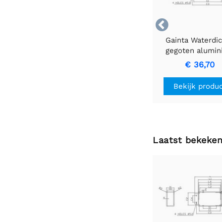

Gainta Waterdi
gegoten alumi
behuizing met f
€ 36,70
Bekijk produ
Laatst bekeke