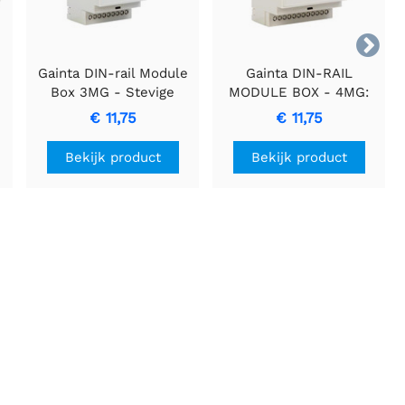

Gainta DIN-rail Module
Gainta DIN-RAIL
Box 3MG - Stevige
MODULE BOX - 4MG:
Behuizing voor
Gestroomlijnde
€ 11,75
€ 11,75
Elektronische
Elektronische
Schakelingen
Organisatie
Bekijk product
Bekijk product