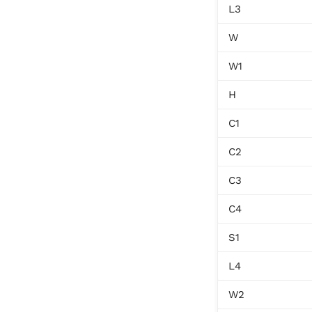
L3
W
W1
H
C1
C2
C3
C4
S1
L4
W2