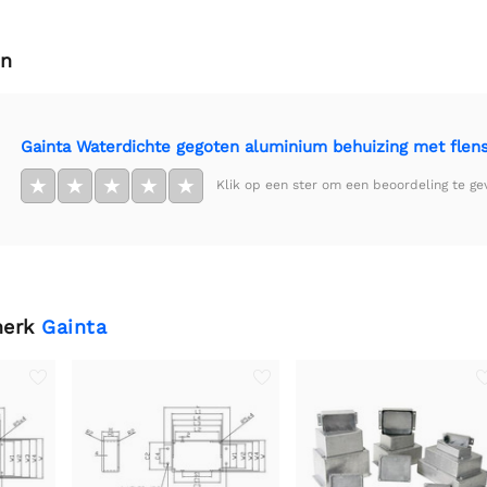
en
Gainta Waterdichte gegoten aluminium behuizing met flen
★
★
★
★
★
Klik op een ster om een beoordeling te ge
merk
Gainta