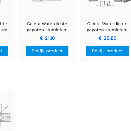
chte
Gainta Waterdichte
Gainta Waterdichte
nium
gegoten aluminium
gegoten aluminium
lens
behuizing met flens
behuizing met flens
€ 21,10
€ 25,80
ct
Bekijk product
Bekijk product
n