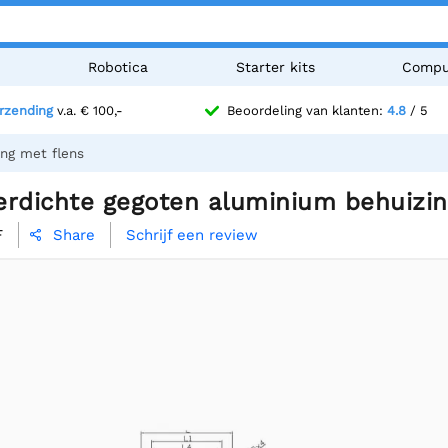
n
Robotica
Starter kits
Compu
erzending
v.a. € 100,-
Beoordeling van klanten:
4.8
/ 5
ng met flens
erdichte gegoten aluminium behuizin
F
Schrijf een review
Share
