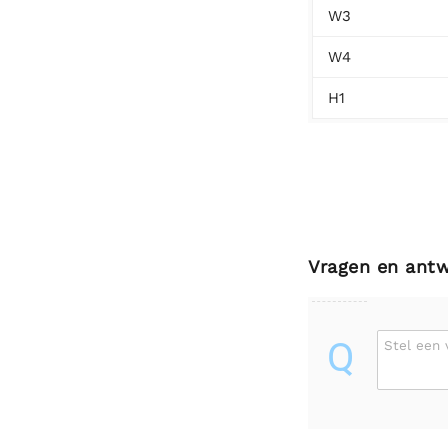
W3
W4
H1
Vragen en ant
Q
Stel een 