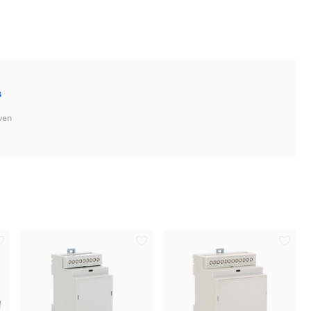
s
ven