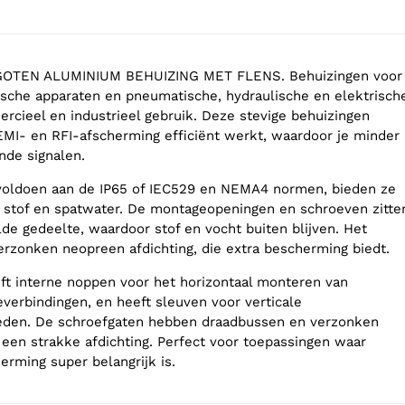
TEN ALUMINIUM BEHUIZING MET FLENS. Behuizingen voor
ische apparaten en pneumatische, hydraulische en elektrisch
rcieel en industrieel gebruik. Deze stevige behuizingen
EMI- en RFI-afscherming efficiënt werkt, waardoor je minder
nde signalen.
oldoen aan de IP65 of IEC529 en NEMA4 normen, bieden ze
 stof en spatwater. De montageopeningen en schroeven zitte
lde gedeelte, waardoor stof en vocht buiten blijven. Het
erzonken neopreen afdichting, die extra bescherming biedt.
t interne noppen voor het horizontaal monteren van
everbindingen, en heeft sleuven voor verticale
den. De schroefgaten hebben draadbussen en verzonken
een strakke afdichting. Perfect voor toepassingen waar
rming super belangrijk is.