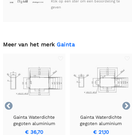
Klik op een ster om een beoordeling te
geven
Meer van het merk
Gainta


Gainta Waterdichte
Gainta Waterdichte
gegoten aluminium
gegoten aluminium
behuizing met flens
behuizing met flens
€ 36,70
€ 21,10