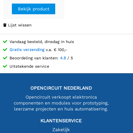
Bekijk product
Lijst wissen

Vandaag besteld, dinsdag in huis
Gratis verzending
v.a. € 100,-
Beoordeling van klanten:
4.8
/ 5
Uitstekende service
OPENCIRCUIT NEDERLAND
Opencircuit verkoopt elektronica
componenten en modules voor prototyping,
leerzame projecten en huis automatisering.
KLANTENSERVICE
Zakelijk