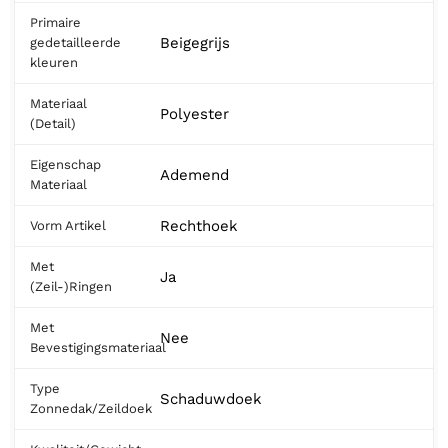
Primaire
Beigegrijs
gedetailleerde
kleuren
Materiaal
Polyester
(Detail)
Eigenschap
Ademend
Materiaal
Rechthoek
Vorm Artikel
Met
Ja
(Zeil-)Ringen
Met
Nee
Bevestigingsmateriaal
Type
Schaduwdoek
Zonnedak/Zeildoek