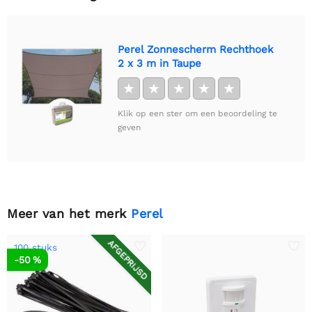
Perel Zonnescherm Rechthoek
2 x 3 m in Taupe
★
★
★
★
★
Klik op een ster om een beoordeling te
geven
Meer van het merk
Perel
AFGEPRIJSD
100 stuks
-50 %