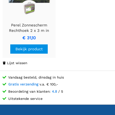
Perel Zonnescherm
Rechthoek 2 x 3 m in
Taupe
€ 31,10
Bekijk product
Lijst wissen

Vandaag besteld, dinsdag in huis
Gratis verzending
v.a. € 100,-
Beoordeling van klanten:
4.8
/ 5
Uitstekende service