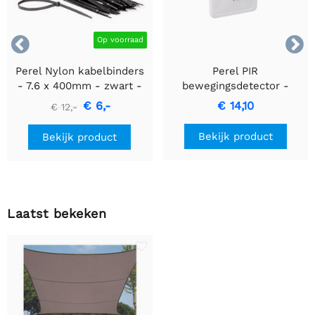


Op voorraad
Perel Nylon kabelbinders
Perel PIR
- 7.6 x 400mm - zwart -
bewegingsdetector -
100 stuks
Inbouw met
€ 6,-
€ 14,10
€ 12,-
bewegingsdetectie &
inbouwontwerp
Bekijk product
Bekijk product
Laatst bekeken