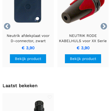


Neutrik afdekplaat voor
NEUTRIK RODE
D-connector, zwart
KABELHULS voor XX Serie
- Duurzaamheid en Helder
€ 3,90
€ 3,90
Geluid
Bekijk product
Bekijk product
Laatst bekeken