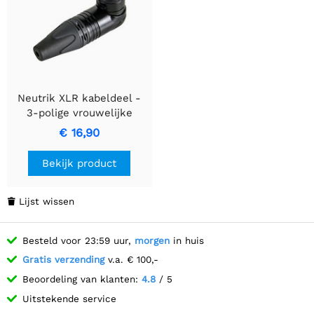
Neutrik XLR kabeldeel -
3-polige vrouwelijke
connector
€ 16,90
Bekijk product
Lijst wissen

Besteld voor 23:59 uur,
morgen
in huis
Gratis verzending
v.a. € 100,-
Beoordeling van klanten:
4.8
/ 5
Uitstekende service