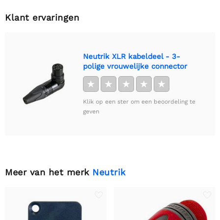
Klant ervaringen
Neutrik XLR kabeldeel - 3-
polige vrouwelijke connector
★
★
★
★
★
Klik op een ster om een beoordeling te
geven
Meer van het merk
Neutrik