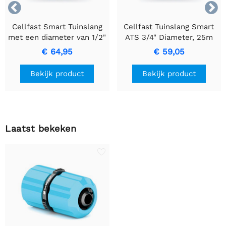


Cellfast Smart Tuinslang
Cellfast Tuinslang Smart
met een diameter van 1/2"
ATS 3/4" Diameter, 25m
en een lengte van 50m.
slang
€ 64,95
€ 59,05
Bekijk product
Bekijk product
Laatst bekeken