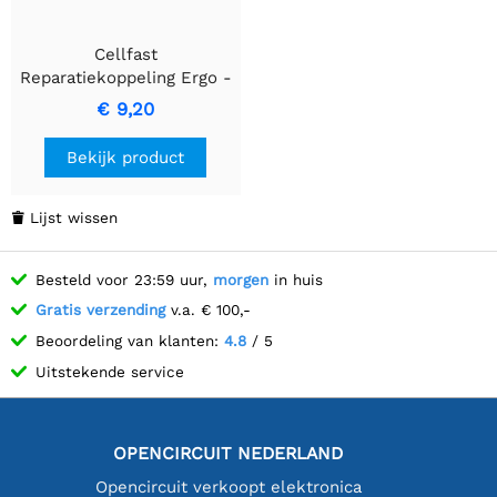
Cellfast
Reparatiekoppeling Ergo -
Snelle Oplossing voor
€ 9,20
Slangreparatie
Bekijk product
Lijst wissen

Besteld voor 23:59 uur,
morgen
in huis
Gratis verzending
v.a. € 100,-
Beoordeling van klanten:
4.8
/ 5
Uitstekende service
OPENCIRCUIT NEDERLAND
Opencircuit verkoopt elektronica