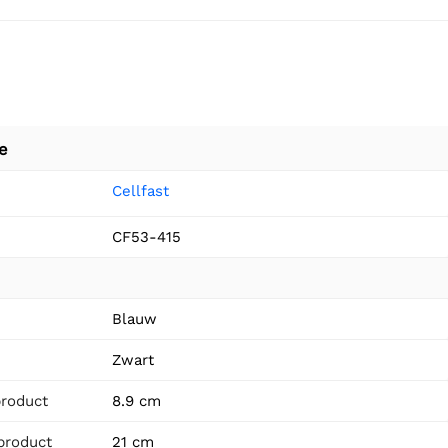
e
Cellfast
CF53-415
n
Blauw
Zwart
product
8.9 cm
product
21 cm