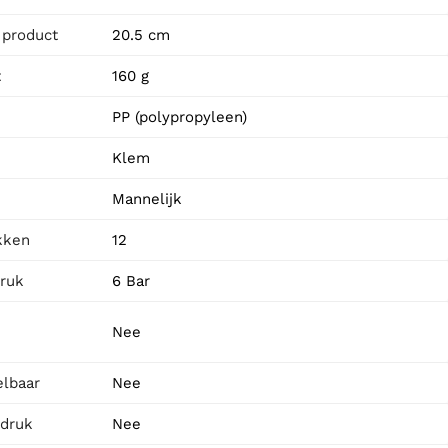
 product
20.5 cm
t
160 g
PP (polypropyleen)
Klem
Mannelijk
kken
12
ruk
6 Bar
Nee
elbaar
Nee
rdruk
Nee