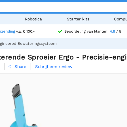
n
Robotica
Starter kits
Compu
erzending
v.a. € 100,-
Beoordeling van klanten:
4.8
/ 5
engineered Bewateringssysteem
oterende Sproeier Ergo - Precisie-en
5
Schrijf een review
Share
