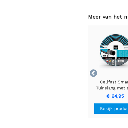
Meer van het 

Cellfast Sma
Tuinslang met 
diameter van 1/
€ 64,95
een lengte van 
Bekijk produ