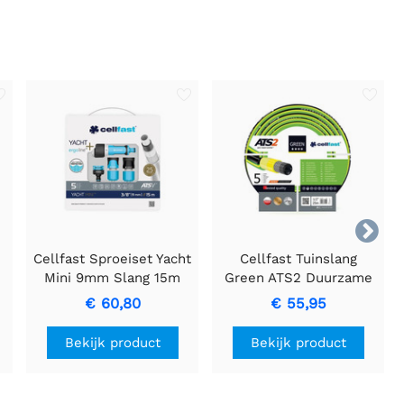

Cellfast Sproeiset Yacht
Cellfast Tuinslang
Mini 9mm Slang 15m
Green ATS2 Duurzame
Tuinslang 1/2" x 25m
€ 60,80
€ 55,95
Bekijk product
Bekijk product