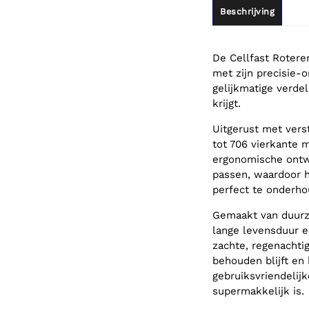
Beschrijving
De Cellfast Rotere
met zijn precisie-
gelijkmatige verdel
krijgt.
Uitgerust met vers
tot 706 vierkante m
ergonomische ontw
passen, waardoor he
perfect te onderho
Gemaakt van duurz
lange levensduur e
zachte, regenachti
behouden blijft en
gebruiksvriendelij
supermakkelijk is.