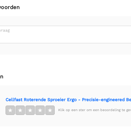
woorden
vraag
en
Cellfast Roterende Sproeier Ergo - Precisie-engineered 
★
★
★
★
★
Klik op een ster om een beoordeling te ge