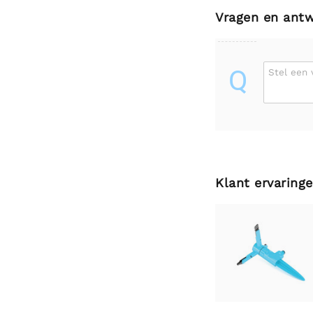
Vragen en ant
Q
Stel een 
Klant ervaring