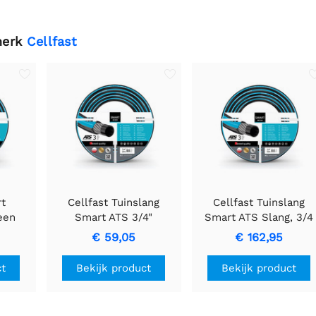
merk
Cellfast
rt
Cellfast Tuinslang
Cellfast Tuinslang
een
Smart ATS 3/4"
Smart ATS Slang, 3/4
2" en
Diameter, 25m slang
inch, 50m
€ 59,05
€ 162,95
50m.
ct
Bekijk product
Bekijk product