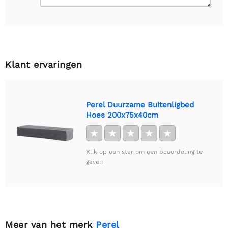
Klant ervaringen
Perel Duurzame Buitenligbed
Hoes 200x75x40cm
★
★
★
★
★
Klik op een ster om een beoordeling te
geven
Meer van het merk
Perel