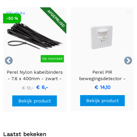
AFGEPRIJSD
100 stuks
-50 %


Op voorraad
Perel Nylon kabelbinders
Perel PIR
- 7.6 x 400mm - zwart -
bewegingsdetector -
100 stuks
Inbouw met
€ 6,-
€ 14,10
€ 12,-
bewegingsdetectie &
inbouwontwerp
Bekijk product
Bekijk product
Laatst bekeken