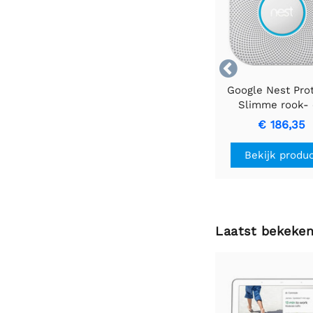

Google Nest Prot
Slimme rook-
koolmonoxidemel
€ 186,35
Werkt op batter
Bekijk produ
Laatst bekeke