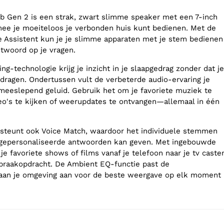
 Gen 2 is een strak, zwart slimme speaker met een 7-inch
ee je moeiteloos je verbonden huis kunt bedienen. Met de
 Assistent kun je je slimme apparaten met je stem bedienen
antwoord op je vragen.
g-technologie krijg je inzicht in je slaapgedrag zonder dat je
 dragen. Ondertussen vult de verbeterde audio-ervaring je
meeslepend geluid. Gebruik het om je favoriete muziek te
o's te kijken of weerupdates te ontvangen—allemaal in één
steunt ook Voice Match, waardoor het individuele stemmen
gepersonaliseerde antwoorden kan geven. Met ingebouwde
e favoriete shows of films vanaf je telefoon naar je tv caste
praakopdracht. De Ambient EQ-functie past de
aan je omgeving aan voor de beste weergave op elk moment