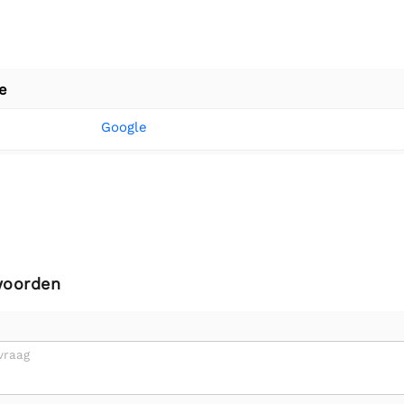
e
Google
woorden
vraag