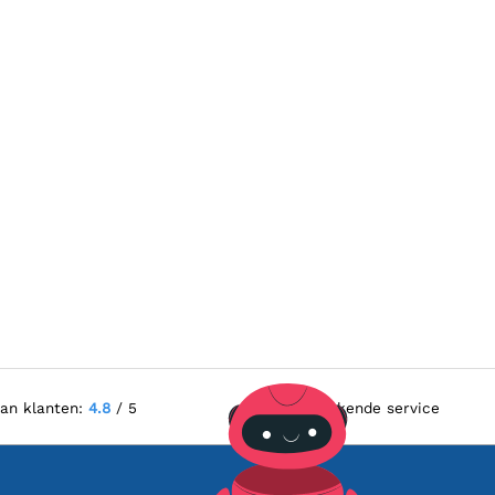
van klanten:
4.8
/ 5
Uitstekende service