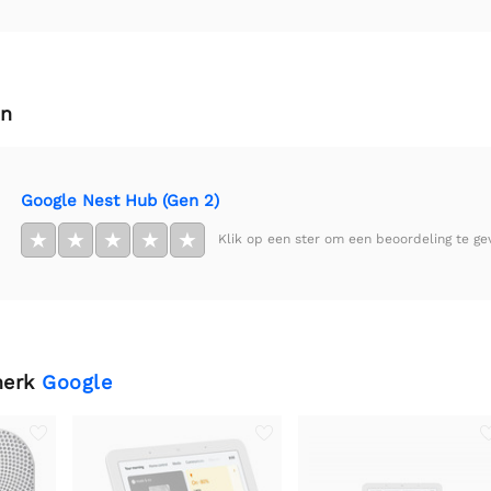
en
Google Nest Hub (Gen 2)
★
★
★
★
★
Klik op een ster om een beoordeling te ge
merk
Google