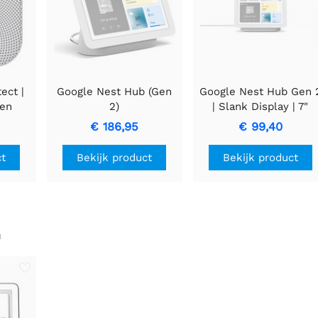
ect |
Google Nest Hub (Gen
Google Nest Hub Gen 
 en
2)
| Slank Display | 7"
der |
Touchscreen |
€ 186,95
€ 99,40
ijen
Spraakbesturing | Wit
ct
Bekijk product
Bekijk product
n