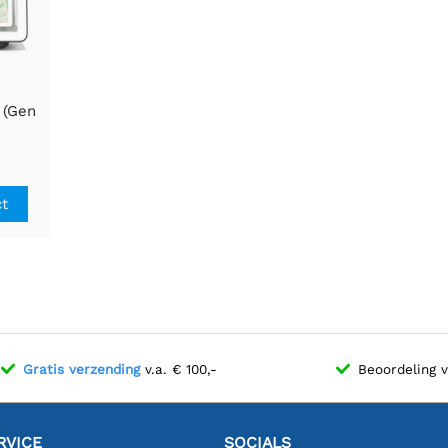
 (Gen
ct
Gratis verzending
v.a. € 100,-
Beoordeling 
RVICE
SOCIALS