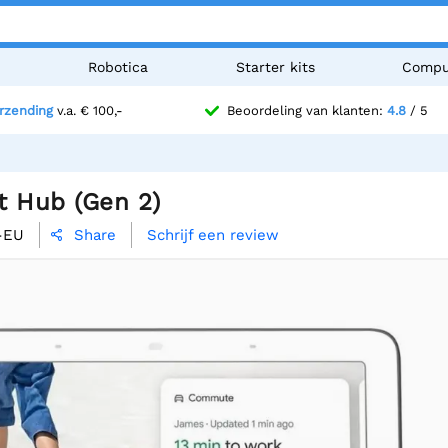
n
Robotica
Starter kits
Compu
erzending
v.a. € 100,-
Beoordeling van klanten:
4.8
/ 5
t Hub (Gen 2)
-EU
Schrijf een review
Share
