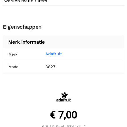
werken met dit item.
Eigenschappen
Merk informatie
Adafruit
Merk
3627
Model
€ 7,00
€ 5,80
Excl. BTW (NL)