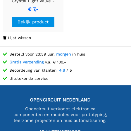
Crystal Light Valve -
Regelbaar sluiterglas
€ 7,-
Bekijk product
Lijst wissen

Besteld voor 23:59 uur,
morgen
in huis
Gratis verzending
v.a. € 100,-
Beoordeling van klanten:
4.8
/ 5
Uitstekende service
OPENCIRCUIT NEDERLAND
Opencircuit verkoopt elektronica
componenten en modules voor prototyping,
leerzame projecten en huis automatisering.