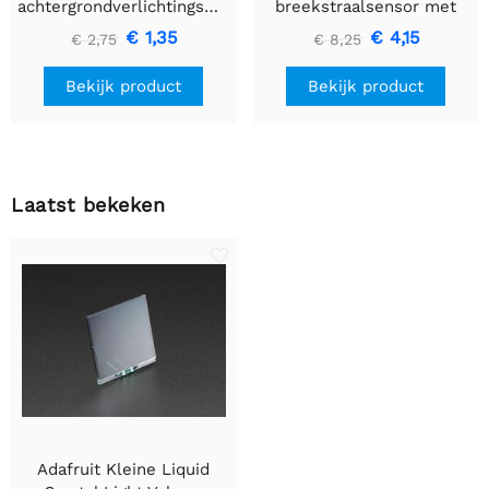
achtergrondverlichtingsmodule
breekstraalsensor met
- Klein 12 mm x 40 mm
premium draadheader
€ 1,35
€ 4,15
€ 2,75
€ 8,25
header einden - 5 mm
LED's
Bekijk product
Bekijk product
Laatst bekeken
Adafruit Kleine Liquid