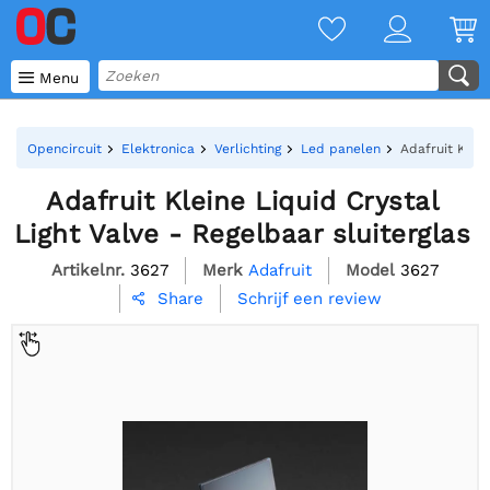

Menu
Opencircuit
Elektronica
Verlichting
Led panelen
Adafruit Klein
Adafruit Kleine Liquid Crystal
Light Valve - Regelbaar sluiterglas
Artikelnr.
3627
Merk
Adafruit
Model
3627
Schrijf een review
Share
