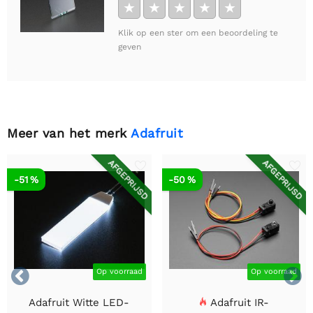
★
★
★
★
★
Klik op een ster om een beoordeling te
geven
Meer van het merk
Adafruit
AFGEPRIJSD
AFGEPRIJSD
-51 %
-50 %


Op voorraad
Op voorraad
Adafruit Witte LED-
Adafruit IR-