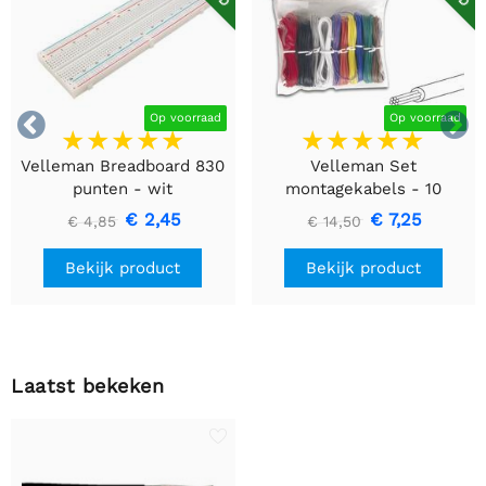


Op voorraad
Op voorraad
Velleman Breadboard 830
Velleman Set
punten - wit
montagekabels - 10
kleuren - 60m - flexibele
€ 2,45
€ 7,25
€ 4,85
€ 14,50
kern (multi core)
Bekijk product
Bekijk product
Laatst bekeken