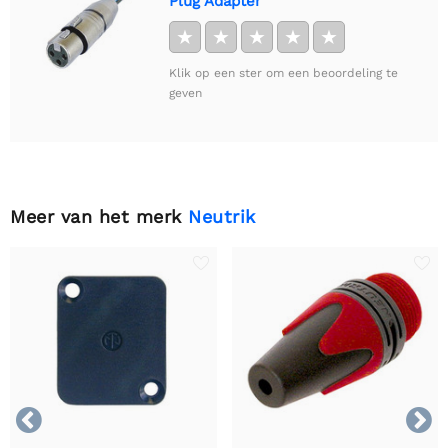
Plug Adapter
★
★
★
★
★
Klik op een ster om een beoordeling te
geven
Meer van het merk
Neutrik

