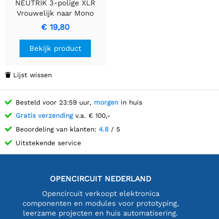
NEUTRIK 3-polige XLR
Vrouwelijk naar Mono
6,35mm Plug Adapter
€ 19,80
Bekijk product
Lijst wissen

Besteld voor 23:59 uur,
morgen
in huis
Gratis verzending
v.a. € 100,-
Beoordeling van klanten:
4.8
/ 5
Uitstekende service
OPENCIRCUIT NEDERLAND
Opencircuit verkoopt elektronica
componenten en modules voor prototyping,
leerzame projecten en huis automatisering.