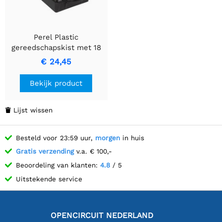
Perel Plastic
gereedschapskist met 18
uitneembare plastic
€ 24,45
bakjes
Bekijk product
Lijst wissen

Besteld voor 23:59 uur,
morgen
in huis
Gratis verzending
v.a. € 100,-
Beoordeling van klanten:
4.8
/ 5
Uitstekende service
OPENCIRCUIT NEDERLAND