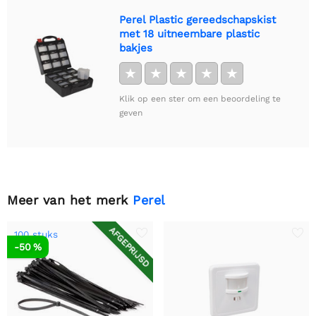
Perel Plastic gereedschapskist
met 18 uitneembare plastic
bakjes
★
★
★
★
★
Klik op een ster om een beoordeling te
geven
Meer van het merk
Perel
AFGEPRIJSD
100 stuks
-50 %