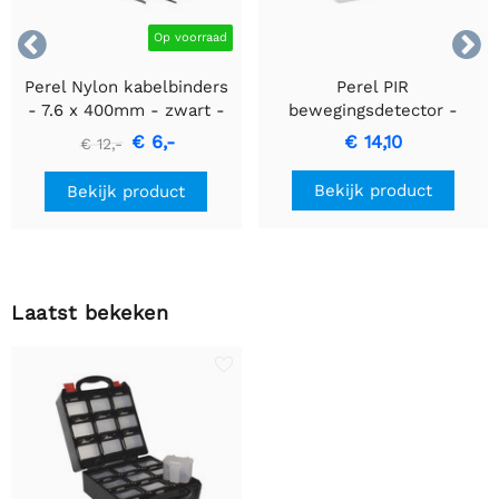


Op voorraad
Perel Nylon kabelbinders
Perel PIR
- 7.6 x 400mm - zwart -
bewegingsdetector -
100 stuks
Inbouw met
€ 6,-
€ 14,10
€ 12,-
bewegingsdetectie &
inbouwontwerp
Bekijk product
Bekijk product
Laatst bekeken