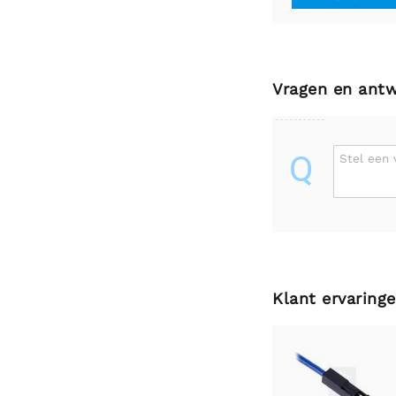
Vragen en ant
Q
Stel een 
Klant ervaring