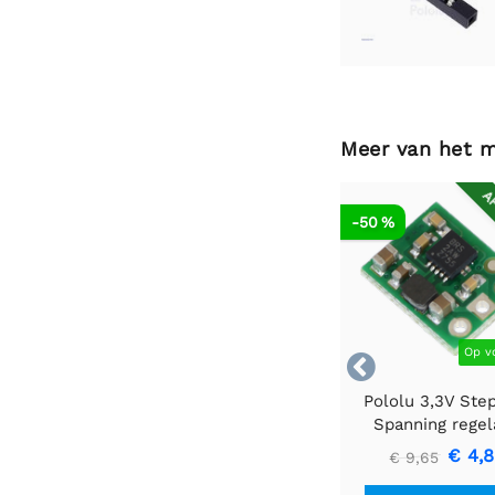
Meer van het 
AF
-50 %
Op v

Pololu 3,3V Ste
Spanning regel
U1V10F3
€ 4,
€ 9,65