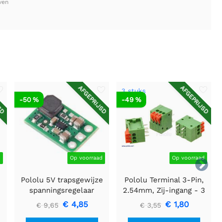
ven
SD
AFGEPRIJSD
AFGEPRIJSD
3 stuks
-50 %
-49 %
d
Op voorraad
Op voorraad

Pololu 5V trapsgewijze
Pololu Terminal 3-Pin,
spanningsregelaar
2.54mm, Zij-ingang - 3
U3V16F5
stuks
€ 4,85
€ 1,80
€ 9,65
€ 3,55