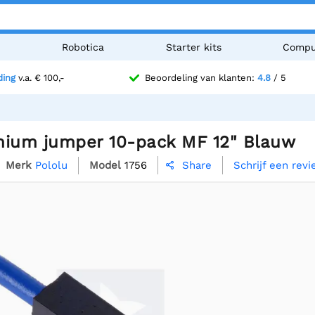
n
Robotica
Starter kits
Compu
ding
v.a. € 100,-
Beoordeling van klanten:
4.8
/ 5
mium jumper 10-pack MF 12" Blauw
Merk
Pololu
Model
1756
Schrijf een rev
Share
