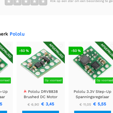
★
★
★
★
★
Klik op een ster om een beoordeling te ge
merk
Pololu
GEPRIJSD
AFGEPRIJSD
AFGEPRIJ
-50 %
-50 %
oorraad
Op voorraad
Op voorraa
p-Up
Pololu DRV8838
Pololu 3.3V Step-Up
aar
Brushed DC Motor
Spanningsregelaar
Driver
U1V11F3
85
€ 3,45
€ 5,55
€ 6,90
€ 11,05