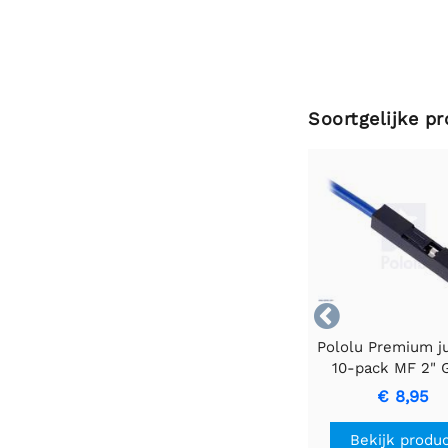
Soortgelijke p

Pololu Premium 
10-pack MF 2" 
€ 8,95
Bekijk produ