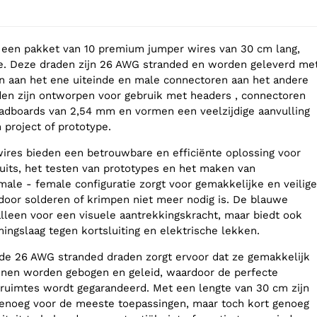
 een pakket van 10 premium jumper wires van 30 cm lang,
e. Deze draden zijn 26 AWG stranded en worden geleverd me
n aan het ene uiteinde en male connectoren aan het andere
den zijn ontworpen voor gebruik met headers , connectoren
adboards van 2,54 mm en vormen een veelzijdige aanvulling
 project of prototype.
ires bieden een betrouwbare en efficiënte oplossing voor
uits, het testen van prototypes en het maken van
male - female configuratie zorgt voor gemakkelijke en veilige
door solderen of krimpen niet meer nodig is. De blauwe
 alleen voor een visuele aantrekkingskracht, maar biedt ook
ingslaag tegen kortsluiting en elektrische lekken.
an de 26 AWG stranded draden zorgt ervoor dat ze gemakkelijk
unnen worden gebogen en geleid, waardoor de perfecte
ruimtes wordt gegarandeerd. Met een lengte van 30 cm zijn
genoeg voor de meeste toepassingen, maar toch kort genoeg