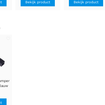
ct
Bekijk product
Bekijk product
n
jumper
Blauw
ct