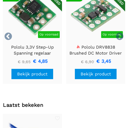


Op voorraad
Op voorraad
Pololu 3,3V Step-Up
Pololu DRV8838
Spanning regelaar
Brushed DC Motor Driver
U1V10F3
€ 4,85
€ 3,45
€ 9,65
€ 6,90
Bekijk product
Bekijk product
Laatst bekeken