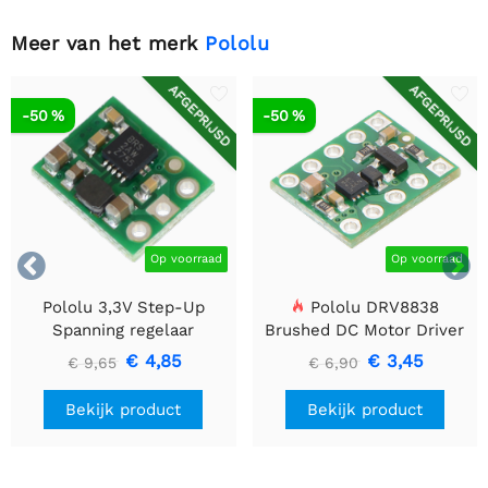
Meer van het merk
Pololu
AFGEPRIJSD
AFGEPRIJSD
-50 %
-50 %


Op voorraad
Op voorraad
Pololu 3,3V Step-Up
Pololu DRV8838
Spanning regelaar
Brushed DC Motor Driver
U1V10F3
€ 4,85
€ 3,45
€ 9,65
€ 6,90
Bekijk product
Bekijk product