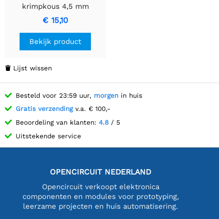
krimpkous 4,5 mm
transparant voor
€ 15,10
elektrische toepassingen
Bekijk product
Lijst wissen

Besteld voor 23:59 uur,
morgen
in huis
Gratis verzending
v.a. € 100,-
Beoordeling van klanten:
4.8
/ 5
Uitstekende service
OPENCIRCUIT NEDERLAND
Opencircuit verkoopt elektronica
componenten en modules voor prototyping,
leerzame projecten en huis automatisering.