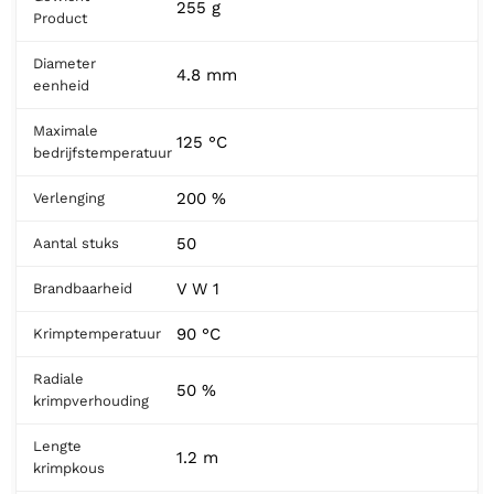
255 g
Product
Diameter
4.8 mm
eenheid
Maximale
125 °C
bedrijfstemperatuur
200 %
Verlenging
50
Aantal stuks
V W 1
Brandbaarheid
90 °C
Krimptemperatuur
Radiale
50 %
krimpverhouding
Lengte
1.2 m
krimpkous