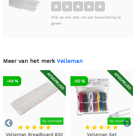
★
★
★
★
★
Klik op een ster om een beoordeling te
geven
Meer van het merk
Velleman
AFGEPRIJSD
AFGEPRIJSD
-49 %
-50 %


Op voorraad
Op voorraad
Velleman Breadboard 830
Velleman Set