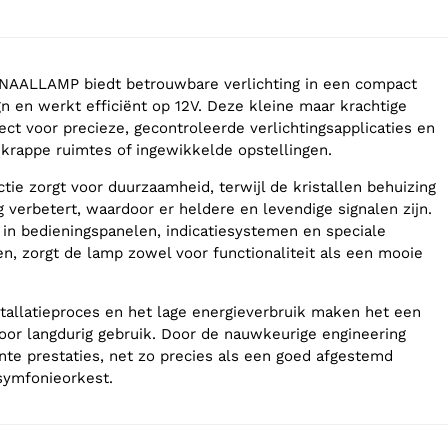
AALLAMP biedt betrouwbare verlichting in een compact
n en werkt efficiënt op 12V. Deze kleine maar krachtige
ect voor precieze, gecontroleerde verlichtingsapplicaties en
 krappe ruimtes of ingewikkelde opstellingen.
tie zorgt voor duurzaamheid, terwijl de kristallen behuizing
g verbetert, waardoor er heldere en levendige signalen zijn.
k in bedieningspanelen, indicatiesystemen en speciale
en, zorgt de lamp zowel voor functionaliteit als een mooie
tallatieproces en het lage energieverbruik maken het een
oor langdurig gebruik. Door de nauwkeurige engineering
ente prestaties, net zo precies als een goed afgestemd
symfonieorkest.