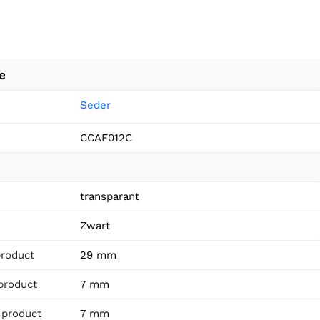
e
Seder
CCAF012C
n
transparant
Zwart
product
29 mm
product
7 mm
 product
7 mm