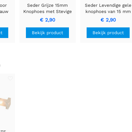
oor
Seder Grijze 15mm
Seder Levendige gele
lauw
Knophoes met Stevige
knophoes van 15 mm
n
Grip en Duurzaamheid
met witte pijl
€ 2,90
€ 2,90
ct
Bekijk product
Bekijk product
n
NTE