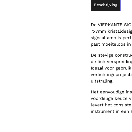
Beschrijving
De VIERKANTE SIGN
7x7mm kristaldesig
signaallamp is perf
past moeiteloos in
De stevige construc
de lichtverspreidin
Ideaal voor gebrui
verlichtingsproject
uitstraling.
Het eenvoudige ins
voordelige keuze v
levert het consist
instrument in een 