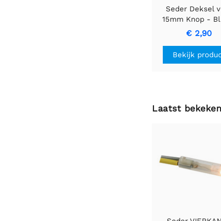
Seder Deksel v
15mm Knop - B
met Witte Lij
€ 2,90
Bekijk produ
Laatst bekeke
Seder VIERKA