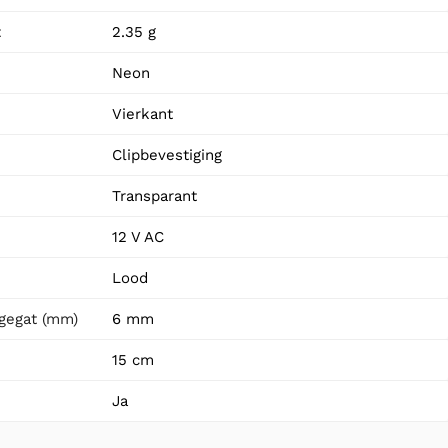
t
2.35 g
Neon
Vierkant
Clipbevestiging
Transparant
12 V AC
Lood
gegat (mm)
6 mm
15 cm
Ja