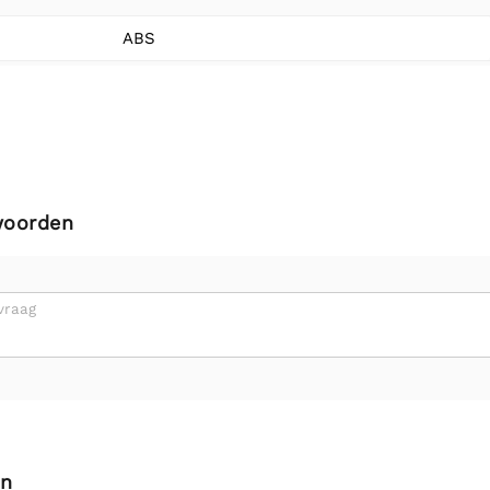
ABS
woorden
vraag
en