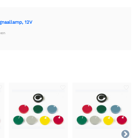
naallamp, 12V
ven
