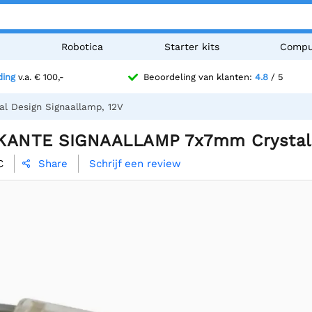
n
Robotica
Starter kits
Compu
ding
v.a. € 100,-
Beoordeling van klanten:
4.8
/ 5
 Design Signaallamp, 12V
KANTE SIGNAALLAMP 7x7mm Crystal D
C
Schrijf een review
Share
