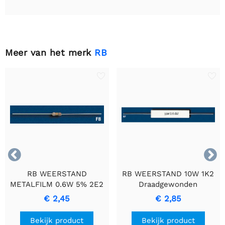
Meer van het merk
RB


RB WEERSTAND
RB WEERSTAND 10W 1K2
METALFILM 0.6W 5% 2E2
Draadgewonden
- Duurzame
Cementweerstand met
€ 2,45
€ 2,85
Precisieweerstand
Keramische Behuizing
Bekijk product
Bekijk product