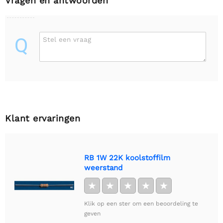
Vragen en antwoorden
Q
Stel een vraag
Klant ervaringen
RB 1W 22K koolstoffilm
weerstand
★
★
★
★
★
Klik op een ster om een beoordeling te
geven