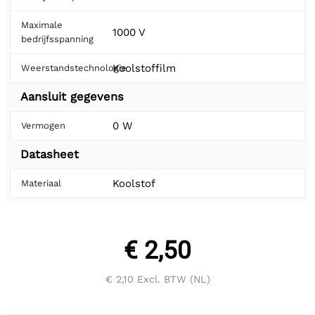
Maximale
1000 V
bedrijfsspanning
Koolstoffilm
Weerstandstechnologie
Aansluit gegevens
0 W
Vermogen
Datasheet
Koolstof
Materiaal
€ 2,50
€ 2,10
Excl. BTW (NL)