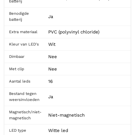
batterij
Benodigde
Ja
batterij
PVC (polyvinyl chloride)
Extra materiaal
Wit
Kleur van LED's
Nee
Dimbaar
Nee
Met clip
16
Aantal leds
Bestand tegen
Ja
weersinvloeden
Magnetisch/niet-
Niet-magnetisch
magnetisch
Witte led
LED type