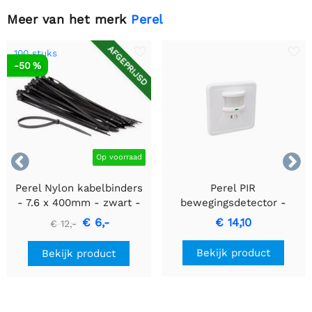
Meer van het merk
Perel
AFGEPRIJSD
100 stuks
-50 %


Op voorraad
Perel Nylon kabelbinders
Perel PIR
- 7.6 x 400mm - zwart -
bewegingsdetector -
100 stuks
Inbouw met
€ 6,-
€ 14,10
€ 12,-
bewegingsdetectie &
inbouwontwerp
Bekijk product
Bekijk product