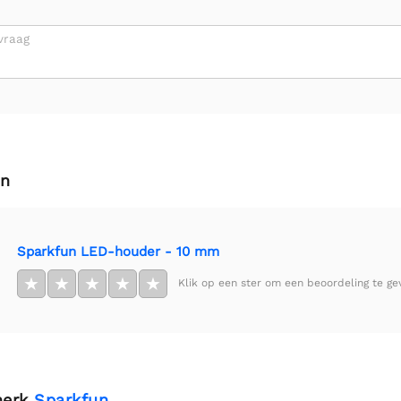
vraag
en
Sparkfun LED-houder - 10 mm
★
★
★
★
★
Klik op een ster om een beoordeling te ge
merk
Sparkfun