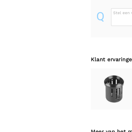
Q
Stel een 
Klant ervaring
Meer van het 