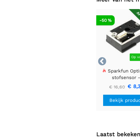
AF
-50 %
Op v

Sparkfun Opti
stofsensor 
GP2Y1010AU0
€ 8,
€ 16,60
Bekijk produ
Laatst bekeke