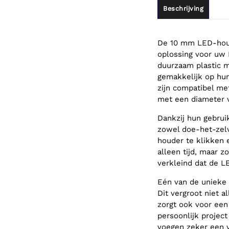
Beschrijving
De 10 mm LED-houd
oplossing voor uw
duurzaam plastic 
gemakkelijk op hun
zijn compatibel m
met een diameter 
Dankzij hun gebru
zowel doe-het-zelv
houder te klikken 
alleen tijd, maar z
verkleind dat de LE
Eén van de unieke 
Dit vergroot niet 
zorgt ook voor een
persoonlijk projec
voegen zeker een vl