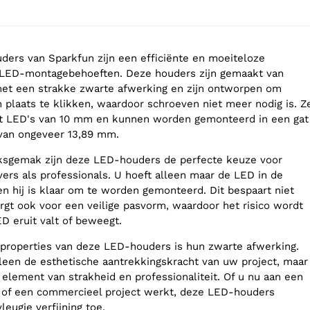
ers van Sparkfun zijn een efficiënte en moeiteloze
 LED-montagebehoeften. Deze houders zijn gemaakt van
met een strakke zwarte afwerking en zijn ontworpen om
 plaats te klikken, waardoor schroeven niet meer nodig is. Z
et LED's van 10 mm en kunnen worden gemonteerd in een gat
van ongeveer 13,89 mm.
iksgemak zijn deze LED-houders de perfecte keuze voor
ers als professionals. U hoeft alleen maar de LED in de
en hij is klaar om te worden gemonteerd. Dit bespaart niet
orgt ook voor een veilige pasvorm, waardoor het risico wordt
D eruit valt of beweegt.
properties van deze LED-houders is hun zwarte afwerking.
alleen de esthetische aantrekkingskracht van uw project, maar
 element van strakheid en professionaliteit. Of u nu aan een
t of een commercieel project werkt, deze LED-houders
eugje verfijning toe.