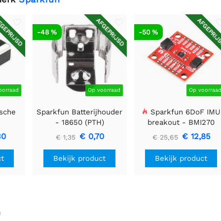
GEPRIJSD
AFGEPRIJSD
AFGEPRIJ
-48 %
-50 %
oorraad
Op voorraad
Op voorraa
sche
Sparkfun Batterijhouder
Sparkfun 6DoF IMU
-
- 18650 (PTH)
breakout - BMI270
F
(Qwiic)
30
€ 0,70
€ 12,85
€ 1,35
€ 25,65
ct
Bekijk product
Bekijk product
n