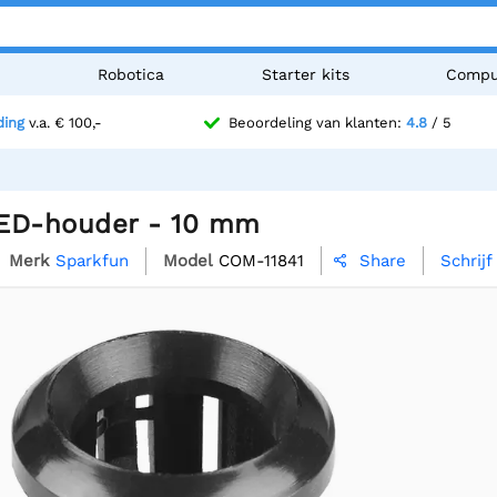
n
Robotica
Starter kits
Compu
ding
v.a. € 100,-
Beoordeling van klanten:
4.8
/ 5
ED-houder - 10 mm
Merk
Sparkfun
Model
COM-11841
Schrij
Share
