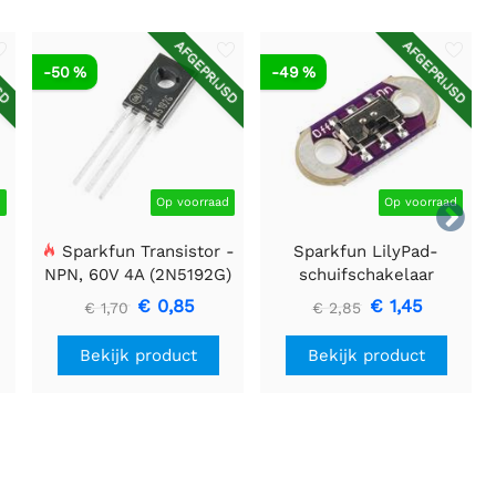
SD
AFGEPRIJSD
AFGEPRIJSD
-50 %
-49 %
d
Op voorraad
Op voorraad

Sparkfun Transistor -
Sparkfun LilyPad-
NPN, 60V 4A (2N5192G)
schuifschakelaar
€ 0,85
€ 1,45
€ 1,70
€ 2,85
Bekijk product
Bekijk product