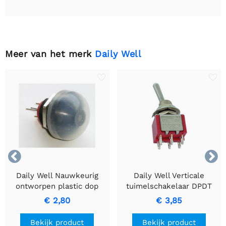
Meer van het merk
Daily Well


Daily Well Nauwkeurig
Daily Well Verticale
ontworpen plastic dop
tuimelschakelaar DPDT
voor miniatuur
aan-aan
€ 2,80
€ 3,85
drukknopschakelaars
Bekijk product
Bekijk product