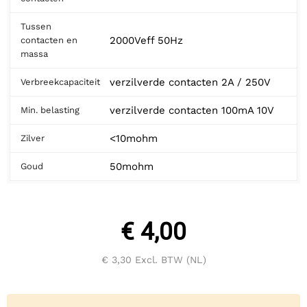
Tussen
2000Veff 50Hz
contacten en
massa
verzilverde contacten 2A / 250V
Verbreekcapaciteit
verzilverde contacten 100mA 10V
Min. belasting
<10mohm
Zilver
50mohm
Goud
€ 4,00
€ 3,30
Excl. BTW (NL)