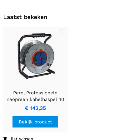
Laatst bekeken
Perel Professionele
neopreen kabelhaspel 40
meter - Duurzaam en
€ 142,35
betrouwbaar
Bekijk product
Lijst wissen
