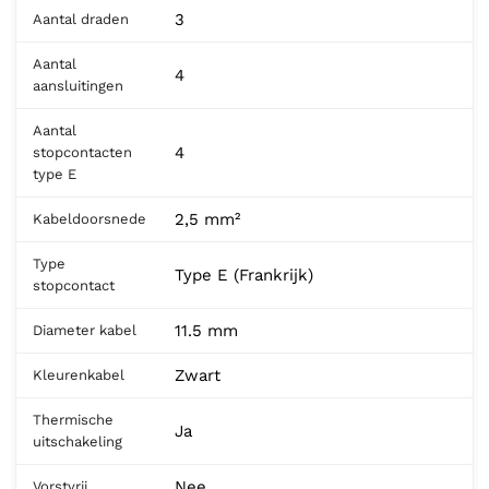
3
Aantal draden
Aantal
4
aansluitingen
Aantal
4
stopcontacten
type E
2,5 mm²
Kabeldoorsnede
Type
Type E (Frankrijk)
stopcontact
11.5 mm
Diameter kabel
Zwart
Kleurenkabel
Thermische
Ja
uitschakeling
Nee
Vorstvrij