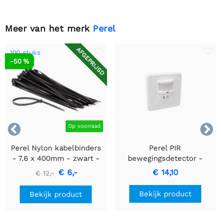
Meer van het merk
Perel
AFGEPRIJSD
100 stuks
-50 %


Op voorraad
Perel Nylon kabelbinders
Perel PIR
- 7.6 x 400mm - zwart -
bewegingsdetector -
100 stuks
Inbouw met
€ 6,-
€ 14,10
€ 12,-
bewegingsdetectie &
inbouwontwerp
Bekijk product
Bekijk product