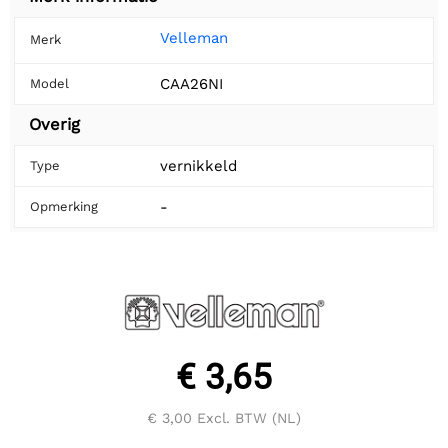
Velleman
Merk
CAA26NI
Model
Overig
vernikkeld
Type
-
Opmerking
€ 3,65
€ 3,00
Excl. BTW (NL)