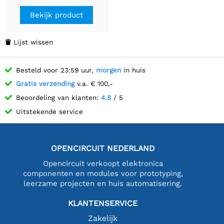
Bekijk product
Lijst wissen

Besteld voor 23:59 uur,
morgen
in huis
Gratis verzending
v.a. € 100,-
Beoordeling van klanten:
4.8
/ 5
Uitstekende service
OPENCIRCUIT NEDERLAND
Opencircuit verkoopt elektronica
componenten en modules voor prototyping,
leerzame projecten en huis automatisering.
KLANTENSERVICE
Zakelijk