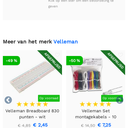
Klik op een ster om een beoordeling te
geven
Meer van het merk
Velleman
AFGEPRIJSD
AFGEPRIJSD
-49 %
-50 %


Op voorraad
Op voorraad
Velleman Breadboard 830
Velleman Set
punten - wit
montagekabels - 10
kleuren - 60m - flexibele
€ 2,45
€ 7,25
€ 4,85
€ 14,50