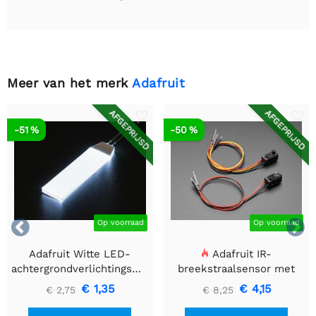
Meer van het merk
Adafruit
AFGEPRIJSD
AFGEPRIJSD
-51 %
-50 %


Op voorraad
Op voorraad
Adafruit Witte LED-
Adafruit IR-
achtergrondverlichtingsmodule
breekstraalsensor met
- Klein 12 mm x 40 mm
premium draadheader
€ 1,35
€ 4,15
€ 2,75
€ 8,25
header einden - 5 mm
LED's