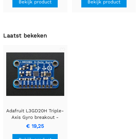
Bekijk product
Bekijk product
Laatst bekeken
Adafruit L3GD20H Triple-
Axis Gyro breakout -
board - L3GD20/L3G4200
€ 19,25
Upgrade