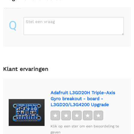
Q
Stel een vraag
Klant ervaringen
Adafruit L3GD20H Triple-Axis
Gyro breakout - board -
L3GD20/L3G4200 Upgrade
★
★
★
★
★
Klik op een ster om een beoordeling te
geven