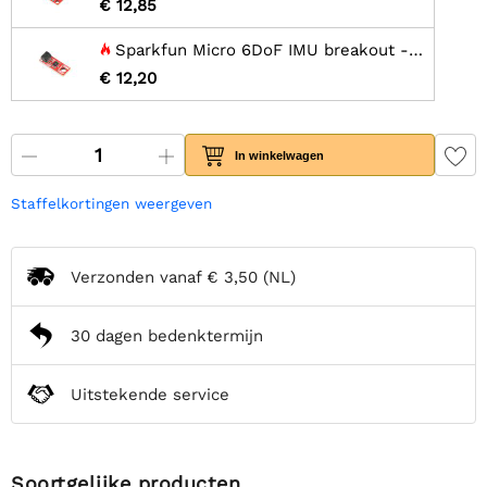
€ 12,85
Sparkfun Micro 6DoF IMU breakout - BMI270 (Qwiic)
€ 12,20
In winkelwagen
Staffelkortingen weergeven
Verzonden vanaf
€ 3,50
(NL)
30 dagen bedenktermijn
Uitstekende service
Soortgelijke producten