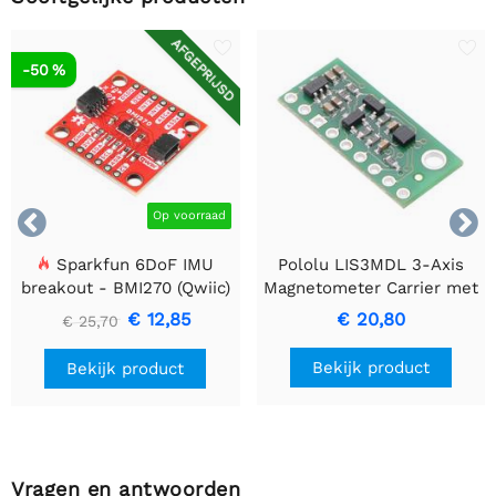
AFGEPRIJSD
-50 %


Op voorraad
Sparkfun 6DoF IMU
Pololu LIS3MDL 3-Axis
breakout - BMI270 (Qwiic)
Magnetometer Carrier met
spannings converter
€ 12,85
€ 20,80
€ 25,70
Bekijk product
Bekijk product
Vragen en antwoorden