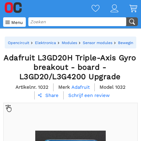

Menu
Opencircuit
Elektronica
Modules
Sensor modules
Bewegings s
Adafruit L3GD20H Triple-Axis Gyro
breakout - board -
L3GD20/L3G4200 Upgrade
Artikelnr.
1032
Merk
Adafruit
Model
1032
Schrijf een review
Share
